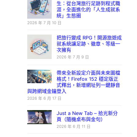
生：從台灣旅行足跡到程式職
涯，全面進化的「人生成就系
統」生態圈
2026 年 7 月 10 日
把旅行變成 RPG！開源旅遊成
就系統讓足跡、徽章、等級一
次擁有
2026 年 7 月 9 日
帶來全新設定介面與未來圖檔
格式！Firefox 152 穩定版正
式釋出，新增網址列一鍵靜音
與跨網域金鑰登入
2026 年 6 月 17 日
Just a New Tab – 拾光新分
頁（隨機桌布與金句）
2026 年 6 月 11 日