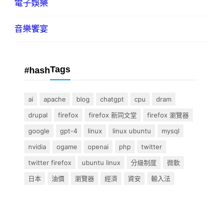
電子娛樂
音樂饗宴
Tags
#hash
ai
apache
blog
chatgpt
cpu
dram
drupal
firefox
firefox 新同文堂
firefox 瀏覽器
google
gpt-4
linux
linux ubuntu
mysql
nvidia
ogame
openai
php
twitter
twitter firefox
ubuntu linux
分級制度
微軟
日本
油價
瀏覽器
經濟
資安
輸入法