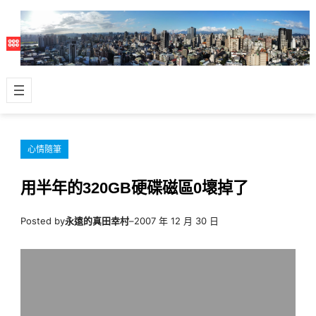
跳
至
主
要
內
容
心情隨筆
用半年的320GB硬碟磁區0壞掉了
Posted by
永遠的真田幸村
–
2007 年 12 月 30 日