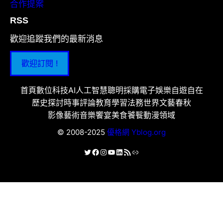
合作提案
RSS
歡迎追蹤我們的最新消息
歡迎訂閱 !
首頁
數位科技
AI人工智慧
聰明採購
電子娛樂
自遊自在
歷史探討
時事評論
教育學習
法務世界
文藝春秋
影像藝術
音樂饗宴
美食饕餮
動漫領域
© 2008-2025
優格網 Yblog.org
X
Facebook
Instagram
YouTube
LinkedIn
RSS 資訊提供
連結