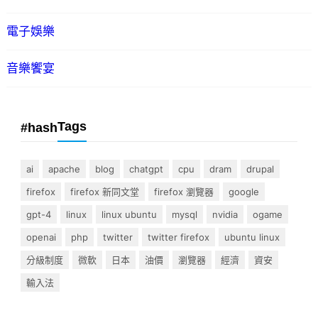
電子娛樂
音樂饗宴
Tags
#hash
ai
apache
blog
chatgpt
cpu
dram
drupal
firefox
firefox 新同文堂
firefox 瀏覽器
google
gpt-4
linux
linux ubuntu
mysql
nvidia
ogame
openai
php
twitter
twitter firefox
ubuntu linux
分級制度
微軟
日本
油價
瀏覽器
經濟
資安
輸入法