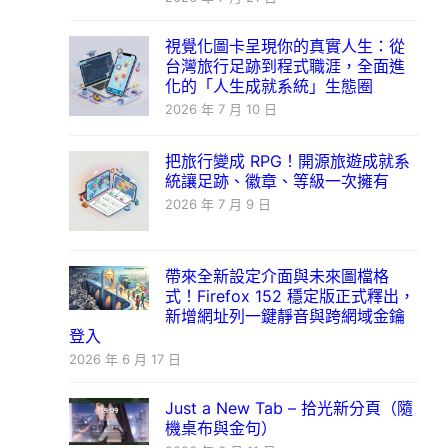
視覺化圖卡呈現你的真實人生：從
台灣旅行足跡到程式職涯，全面進
化的「人生成就系統」生態圈
2026 年 7 月 10 日
把旅行變成 RPG！開源旅遊成就系
統讓足跡、徽章、等級一次擁有
2026 年 7 月 9 日
帶來全新設定介面與未來圖檔格
式！Firefox 152 穩定版正式釋出，
新增網址列一鍵靜音與跨網域金鑰
登入
2026 年 6 月 17 日
Just a New Tab – 拾光新分頁（隨
機桌布與金句）