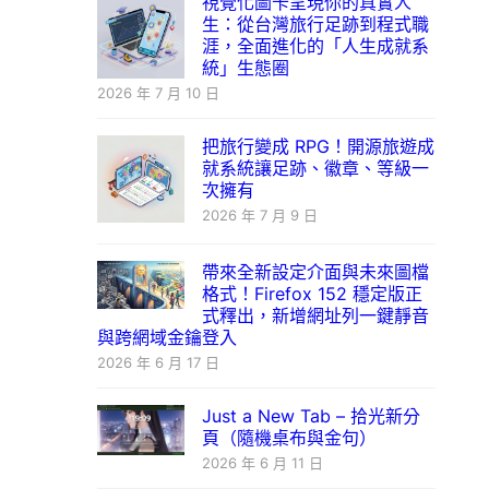
視覺化圖卡呈現你的真實人
生：從台灣旅行足跡到程式職
涯，全面進化的「人生成就系
統」生態圈
2026 年 7 月 10 日
把旅行變成 RPG！開源旅遊成
就系統讓足跡、徽章、等級一
次擁有
2026 年 7 月 9 日
帶來全新設定介面與未來圖檔
格式！Firefox 152 穩定版正
式釋出，新增網址列一鍵靜音
與跨網域金鑰登入
2026 年 6 月 17 日
Just a New Tab – 拾光新分
頁（隨機桌布與金句）
2026 年 6 月 11 日