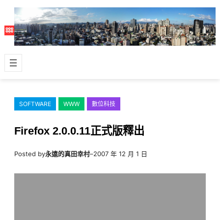
跳
至
主
要
內
容
SOFTWARE
WWW
數位科技
Firefox 2.0.0.11正式版釋出
Posted by
永遠的真田幸村
–
2007 年 12 月 1 日