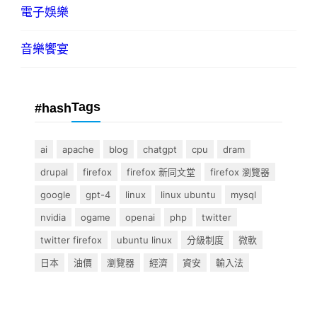
電子娛樂
音樂饗宴
Tags
#hash
ai
apache
blog
chatgpt
cpu
dram
drupal
firefox
firefox 新同文堂
firefox 瀏覽器
google
gpt-4
linux
linux ubuntu
mysql
nvidia
ogame
openai
php
twitter
twitter firefox
ubuntu linux
分級制度
微軟
日本
油價
瀏覽器
經濟
資安
輸入法