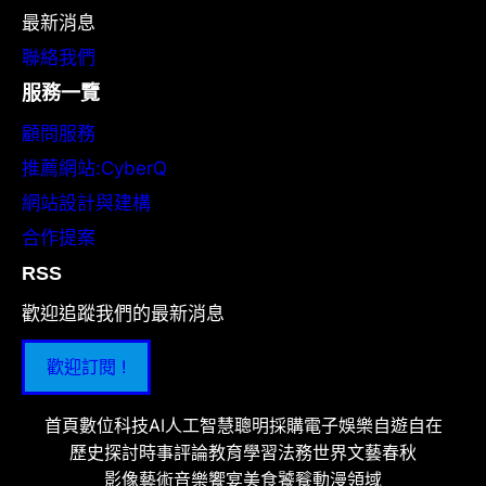
最新消息
聯絡我們
服務一覽
顧問服務
推薦網站:CyberQ
網站設計與建構
合作提案
RSS
歡迎追蹤我們的最新消息
歡迎訂閱 !
首頁
數位科技
AI人工智慧
聰明採購
電子娛樂
自遊自在
歷史探討
時事評論
教育學習
法務世界
文藝春秋
影像藝術
音樂饗宴
美食饕餮
動漫領域