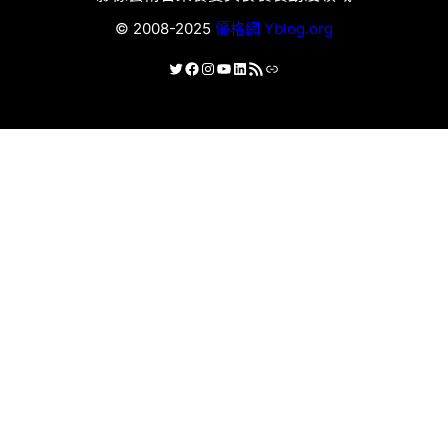
© 2008-2025
優格網 Yblog.org
X
Facebook
Instagram
YouTube
LinkedIn
RSS 資訊提供
連結