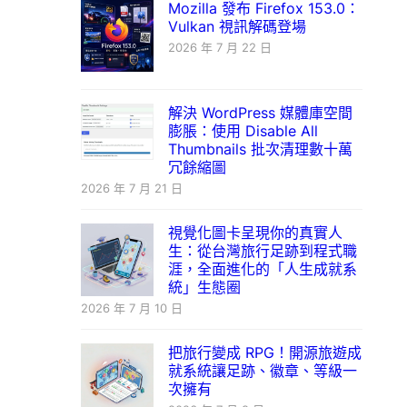
Mozilla 發布 Firefox 153.0：
Vulkan 視訊解碼登場
2026 年 7 月 22 日
解決 WordPress 媒體庫空間
膨脹：使用 Disable All
Thumbnails 批次清理數十萬
冗餘縮圖
2026 年 7 月 21 日
視覺化圖卡呈現你的真實人
生：從台灣旅行足跡到程式職
涯，全面進化的「人生成就系
統」生態圈
2026 年 7 月 10 日
把旅行變成 RPG！開源旅遊成
就系統讓足跡、徽章、等級一
次擁有