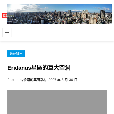
跳
至
主
要
內
容
數位科技
Eridanus星區的巨大空洞
Posted by
永遠的真田幸村
–
2007 年 8 月 30 日