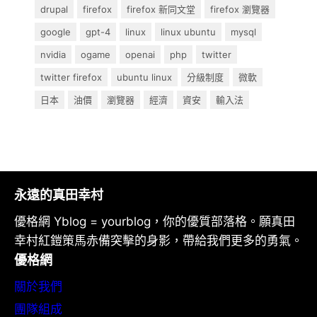
drupal
firefox
firefox 新同文堂
firefox 瀏覽器
google
gpt-4
linux
linux ubuntu
mysql
nvidia
ogame
openai
php
twitter
twitter firefox
ubuntu linux
分級制度
微軟
日本
油價
瀏覽器
經濟
資安
輸入法
永遠的真田幸村
優格網 Yblog = yourblog，你的優質部落格。願真田
幸村紅鎧策馬赤備突擊的身影，帶給我們更多的勇氣。
優格網
關於我們
團隊組成