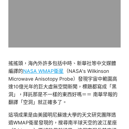
搖搖頭，海內外許多包括中時、新華社等中文媒體
編譯的
NASA WMAP衛星
（NASA's Wilkinson
Microwave Anisotopy Probe）發現宇宙中範圍高
達10億光年的巨大虛無空間新聞，標題都寫成「黑
洞」，拜託那是不一樣的東西好嗎＝＝ 南華早報的
翻譯「空洞」就正確多了。
這項成果是由美國明尼蘇達大學的天文研究團隊透
過WMAP衛星發現的，搜尋南半球天空的波江星座