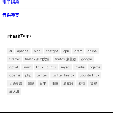
電子娛樂
音樂饗宴
Tags
#hash
ai
apache
blog
chatgpt
cpu
dram
drupal
firefox
firefox 新同文堂
firefox 瀏覽器
google
gpt-4
linux
linux ubuntu
mysql
nvidia
ogame
openai
php
twitter
twitter firefox
ubuntu linux
分級制度
微軟
日本
油價
瀏覽器
經濟
資安
輸入法