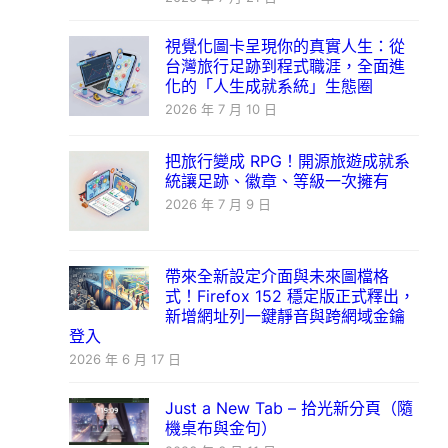
視覺化圖卡呈現你的真實人生：從
台灣旅行足跡到程式職涯，全面進
化的「人生成就系統」生態圈
2026 年 7 月 10 日
把旅行變成 RPG！開源旅遊成就系
統讓足跡、徽章、等級一次擁有
2026 年 7 月 9 日
帶來全新設定介面與未來圖檔格
式！Firefox 152 穩定版正式釋出，
新增網址列一鍵靜音與跨網域金鑰
登入
2026 年 6 月 17 日
Just a New Tab – 拾光新分頁（隨
機桌布與金句）