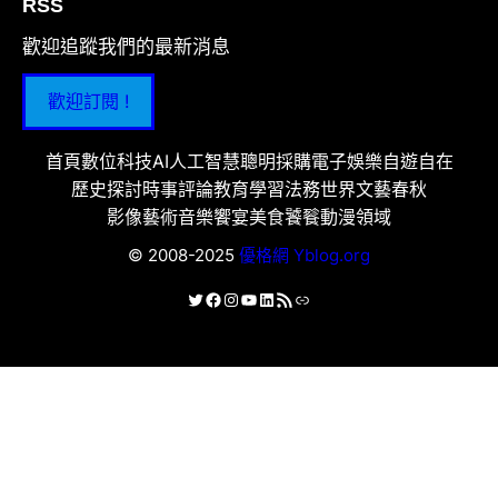
RSS
歡迎追蹤我們的最新消息
歡迎訂閱 !
首頁
數位科技
AI人工智慧
聰明採購
電子娛樂
自遊自在
歷史探討
時事評論
教育學習
法務世界
文藝春秋
影像藝術
音樂饗宴
美食饕餮
動漫領域
© 2008-2025
優格網 Yblog.org
X
Facebook
Instagram
YouTube
LinkedIn
RSS 資訊提供
連結