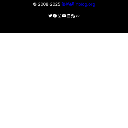
© 2008-2025
優格網 Yblog.org
X
Facebook
Instagram
YouTube
LinkedIn
RSS 資訊提供
連結