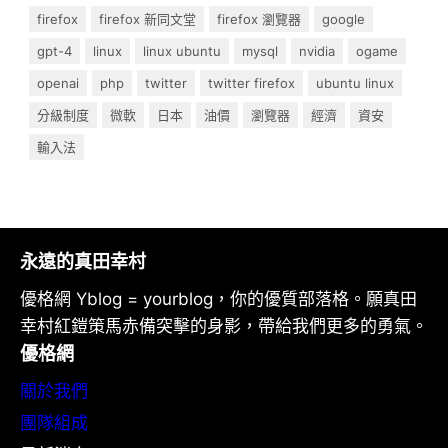
firefox
firefox 新同文堂
firefox 瀏覽器
google
gpt-4
linux
linux ubuntu
mysql
nvidia
ogame
openai
php
twitter
twitter firefox
ubuntu linux
分級制度
微軟
日本
油價
瀏覽器
經濟
資安
輸入法
永遠的真田幸村
優格網 Yblog = yourblog，你的優質部落格。願真田
幸村紅鎧策馬赤備突擊的身影，帶給我們更多的勇氣。
優格網
關於我們
團隊組成