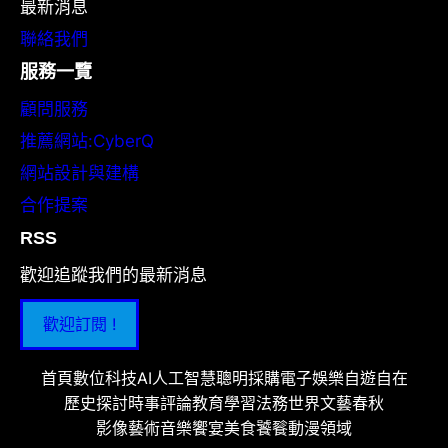
最新消息
聯絡我們
服務一覽
顧問服務
推薦網站:CyberQ
網站設計與建構
合作提案
RSS
歡迎追蹤我們的最新消息
歡迎訂閱 !
首頁
數位科技
AI人工智慧
聰明採購
電子娛樂
自遊自在
歷史探討
時事評論
教育學習
法務世界
文藝春秋
影像藝術
音樂饗宴
美食饕餮
動漫領域