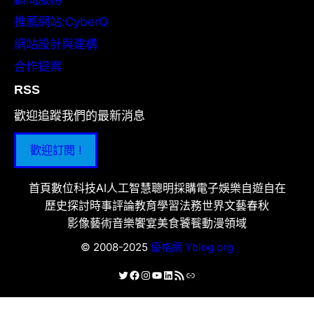
推薦網站:CyberQ
網站設計與建構
合作提案
RSS
歡迎追蹤我們的最新消息
歡迎訂閱 !
首頁
數位科技
AI人工智慧
聰明採購
電子娛樂
自遊自在
歷史探討
時事評論
教育學習
法務世界
文藝春秋
影像藝術
音樂饗宴
美食饕餮
動漫領域
© 2008-2025
優格網 Yblog.org
X
Facebook
Instagram
YouTube
LinkedIn
RSS 資訊提供
連結