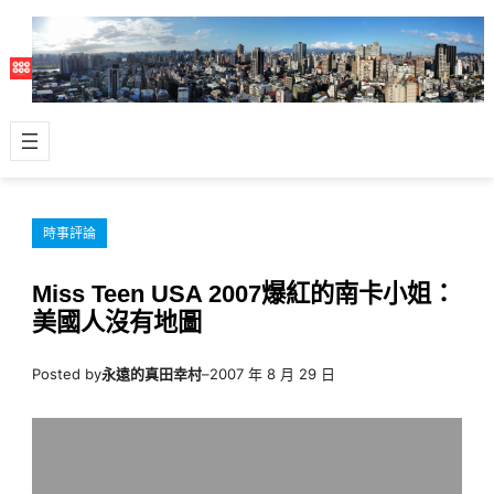
跳
至
主
要
內
容
時事評論
Miss Teen USA 2007爆紅的南卡小姐：
美國人沒有地圖
Posted by
永遠的真田幸村
–
2007 年 8 月 29 日