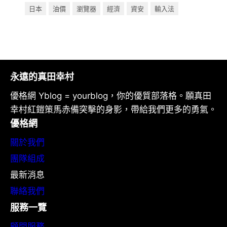
日本
油價
瀏覽器
經濟
資安
輸入法
永遠的真田幸村
優格網 Yblog = yourblog，你的優質部落格。願真田
幸村紅鎧策馬赤備突擊的身影，帶給我們更多的勇氣。
優格網
關於我們
團隊組成
最新消息
聯絡我們
服務一覽
顧問服務