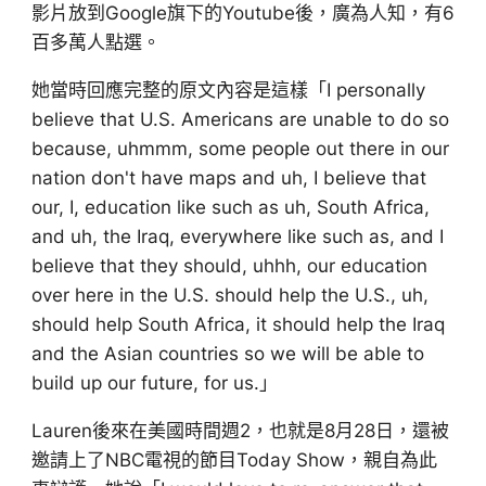
影片放到Google旗下的Youtube後，廣為人知，有6
百多萬人點選。
她當時回應完整的原文內容是這樣「I personally
believe that U.S. Americans are unable to do so
because, uhmmm, some people out there in our
nation don't have maps and uh, I believe that
our, I, education like such as uh, South Africa,
and uh, the Iraq, everywhere like such as, and I
believe that they should, uhhh, our education
over here in the U.S. should help the U.S., uh,
should help South Africa, it should help the Iraq
and the Asian countries so we will be able to
build up our future, for us.」
Lauren後來在美國時間週2，也就是8月28日，還被
邀請上了NBC電視的節目Today Show，親自為此