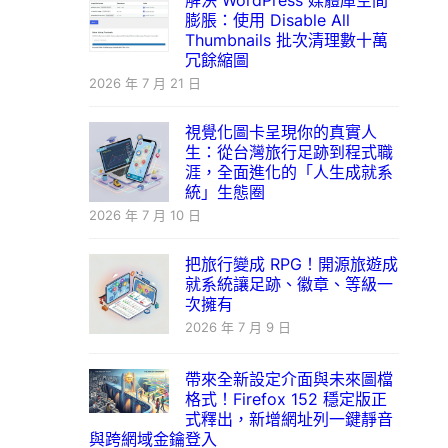
解決 WordPress 媒體庫空間
膨脹：使用 Disable All
Thumbnails 批次清理數十萬
冗餘縮圖
2026 年 7 月 21 日
視覺化圖卡呈現你的真實人
生：從台灣旅行足跡到程式職
涯，全面進化的「人生成就系
統」生態圈
2026 年 7 月 10 日
把旅行變成 RPG！開源旅遊成
就系統讓足跡、徽章、等級一
次擁有
2026 年 7 月 9 日
帶來全新設定介面與未來圖檔
格式！Firefox 152 穩定版正
式釋出，新增網址列一鍵靜音
與跨網域金鑰登入