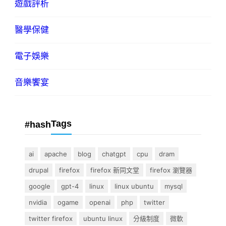
遊戲評析
醫學保健
電子娛樂
音樂饗宴
Tags
#hash
ai
apache
blog
chatgpt
cpu
dram
drupal
firefox
firefox 新同文堂
firefox 瀏覽器
google
gpt-4
linux
linux ubuntu
mysql
nvidia
ogame
openai
php
twitter
twitter firefox
ubuntu linux
分級制度
微軟