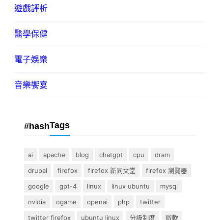
遊戲評析
醫學保健
電子娛樂
音樂饗宴
Tags
#hash
ai
apache
blog
chatgpt
cpu
dram
drupal
firefox
firefox 新同文堂
firefox 瀏覽器
google
gpt-4
linux
linux ubuntu
mysql
nvidia
ogame
openai
php
twitter
twitter firefox
ubuntu linux
分級制度
微軟