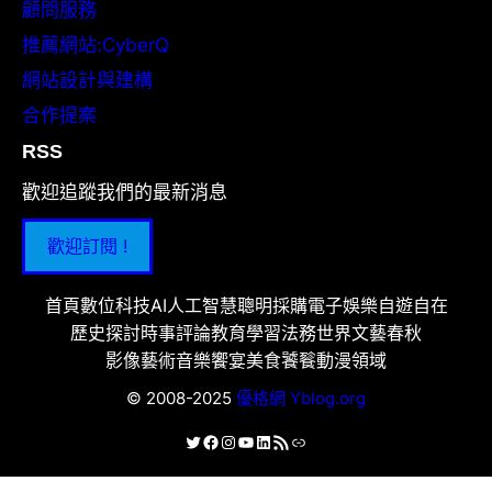
顧問服務
推薦網站:CyberQ
網站設計與建構
合作提案
RSS
歡迎追蹤我們的最新消息
歡迎訂閱 !
首頁
數位科技
AI人工智慧
聰明採購
電子娛樂
自遊自在
歷史探討
時事評論
教育學習
法務世界
文藝春秋
影像藝術
音樂饗宴
美食饕餮
動漫領域
© 2008-2025
優格網 Yblog.org
X
Facebook
Instagram
YouTube
LinkedIn
RSS 資訊提供
連結