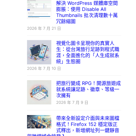
解決 WordPress 媒體庫空間
膨脹：使用 Disable All
Thumbnails 批次清理數十萬
冗餘縮圖
2026 年 7 月 21 日
視覺化圖卡呈現你的真實人
生：從台灣旅行足跡到程式職
涯，全面進化的「人生成就系
統」生態圈
2026 年 7 月 10 日
把旅行變成 RPG！開源旅遊成
就系統讓足跡、徽章、等級一
次擁有
2026 年 7 月 9 日
帶來全新設定介面與未來圖檔
格式！Firefox 152 穩定版正
式釋出，新增網址列一鍵靜音