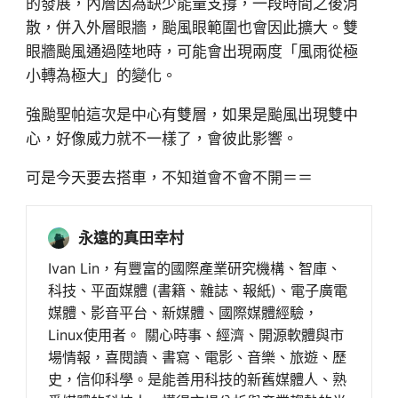
的發展，內層因為缺少能量支撐，一段時間之後消
散，併入外層眼牆，颱風眼範圍也會因此擴大。雙
眼牆颱風通過陸地時，可能會出現兩度「風雨從極
小轉為極大」的變化。
強颱聖帕這次是中心有雙層，如果是颱風出現雙中
心，好像威力就不一樣了，會彼此影響。
可是今天要去搭車，不知道會不會不開＝＝
永遠的真田幸村
Ivan Lin，有豐富的國際產業研究機構、智庫、
科技、平面媒體 (書籍、雜誌、報紙)、電子廣電
媒體、影音平台、新媒體、國際媒體經驗，
Linux使用者。 關心時事、經濟、開源軟體與市
場情報，喜閱讀、書寫、電影、音樂、旅遊、歷
史，信仰科學。是能善用科技的新舊媒體人、熟