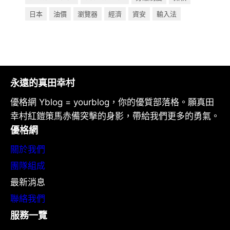
日本
油價
瀏覽器
經濟
資安
輸入法
永遠的真田幸村
優格網 Yblog = yourblog，你的優質部落格。願真田
幸村紅鎧策馬赤備突擊的身影，帶給我們更多的勇氣。
優格網
關於我們
團隊組成
最新消息
聯絡我們
服務一覽