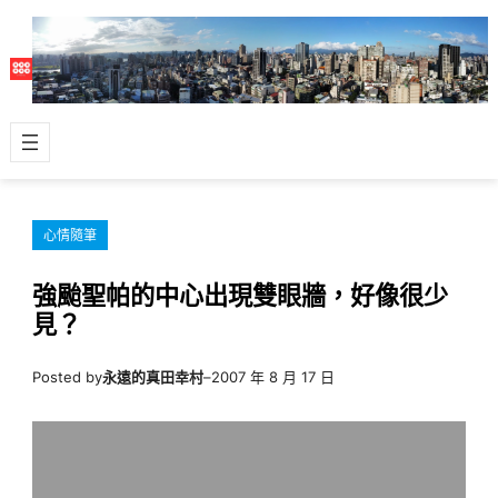
跳
至
主
要
內
容
心情隨筆
強颱聖帕的中心出現雙眼牆，好像很少
見？
Posted by
永遠的真田幸村
–
2007 年 8 月 17 日