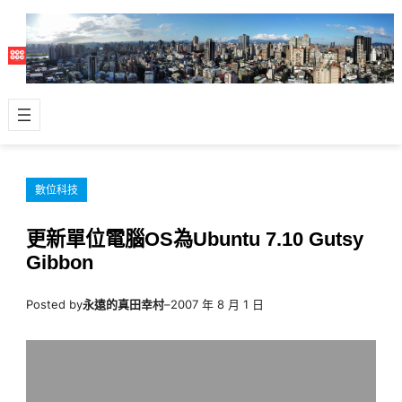
跳
至
主
要
內
容
數位科技
更新單位電腦OS為Ubuntu 7.10 Gutsy
Gibbon
Posted by
永遠的真田幸村
–
2007 年 8 月 1 日