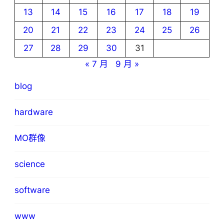
13
14
15
16
17
18
19
20
21
22
23
24
25
26
27
28
29
30
31
« 7 月
9 月 »
blog
hardware
MO群像
science
software
www