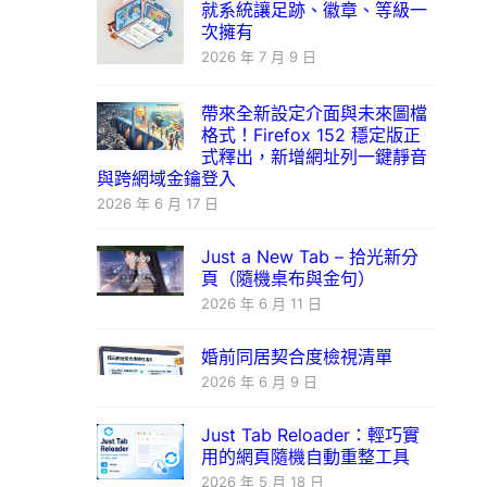
就系統讓足跡、徽章、等級一
次擁有
2026 年 7 月 9 日
帶來全新設定介面與未來圖檔
格式！Firefox 152 穩定版正
式釋出，新增網址列一鍵靜音
與跨網域金鑰登入
2026 年 6 月 17 日
Just a New Tab – 拾光新分
頁（隨機桌布與金句）
2026 年 6 月 11 日
婚前同居契合度檢視清單
2026 年 6 月 9 日
Just Tab Reloader：輕巧實
用的網頁隨機自動重整工具
2026 年 5 月 18 日