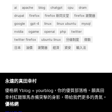
ai
apache
blog
chatgpt
cpu
dram
drupal
firefox
firefox 新同文堂
firefox 瀏覽器
google
gpt-4
linux
linux ubuntu
mysql
nvidia
ogame
openai
php
twitter
twitter firefox
ubuntu linux
分級制度
微軟
日本
油價
瀏覽器
經濟
資安
輸入法
永遠的真田幸村
優格網 Yblog = yourblog，你的優質部落格。願真田
幸村紅鎧策馬赤備突擊的身影，帶給我們更多的勇氣。
優格網