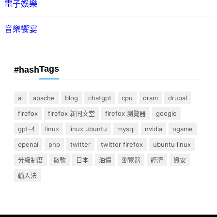
電子娛樂
音樂饗宴
Tags
#hash
ai
apache
blog
chatgpt
cpu
dram
drupal
firefox
firefox 新同文堂
firefox 瀏覽器
google
gpt-4
linux
linux ubuntu
mysql
nvidia
ogame
openai
php
twitter
twitter firefox
ubuntu linux
分級制度
微軟
日本
油價
瀏覽器
經濟
資安
輸入法