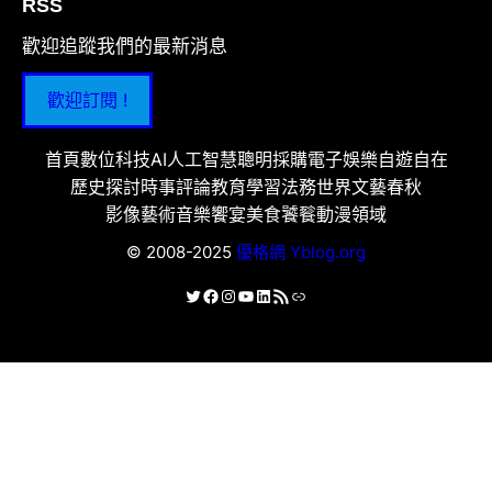
RSS
歡迎追蹤我們的最新消息
歡迎訂閱 !
首頁
數位科技
AI人工智慧
聰明採購
電子娛樂
自遊自在
歷史探討
時事評論
教育學習
法務世界
文藝春秋
影像藝術
音樂饗宴
美食饕餮
動漫領域
© 2008-2025
優格網 Yblog.org
X
Facebook
Instagram
YouTube
LinkedIn
RSS 資訊提供
連結