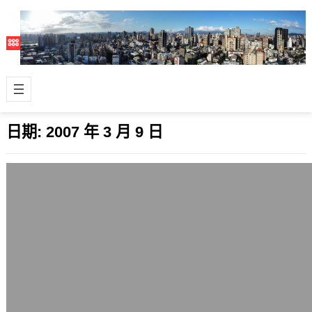
日期:
2007 年 3 月 9 日
覺得今天很累
2007 年 3 月 9 日
涮涮鍋的晚餐後，到家開始覺得累，這
一周來都努力改善睡眠，試著更規律一
點。 雖然睡得少，但整體上更有精神，
面對更…