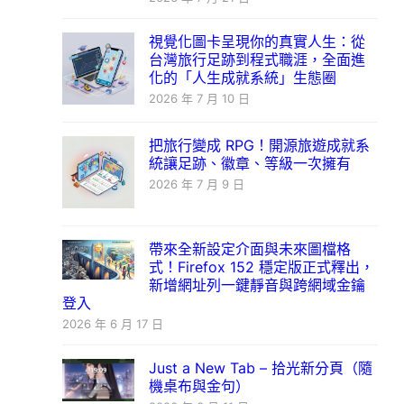
視覺化圖卡呈現你的真實人生：從
台灣旅行足跡到程式職涯，全面進
化的「人生成就系統」生態圈
2026 年 7 月 10 日
把旅行變成 RPG！開源旅遊成就系
統讓足跡、徽章、等級一次擁有
2026 年 7 月 9 日
帶來全新設定介面與未來圖檔格
式！Firefox 152 穩定版正式釋出，
新增網址列一鍵靜音與跨網域金鑰
登入
2026 年 6 月 17 日
Just a New Tab – 拾光新分頁（隨
機桌布與金句）