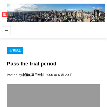
跳
至
主
要
內
容
心情隨筆
Pass the trial period
Posted by
永遠的真田幸村
–
2006 年 6 月 29 日