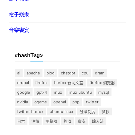
電子娛樂
音樂饗宴
Tags
#hash
ai
apache
blog
chatgpt
cpu
dram
drupal
firefox
firefox 新同文堂
firefox 瀏覽器
google
gpt-4
linux
linux ubuntu
mysql
nvidia
ogame
openai
php
twitter
twitter firefox
ubuntu linux
分級制度
微軟
日本
油價
瀏覽器
經濟
資安
輸入法