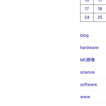
10
11
17
18
24
25
blog
hardware
MO群像
science
software
www