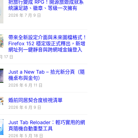
把旅行變成 RPG！開源旅遊成就系
統讓足跡、徽章、等級一次擁有
2026 年 7 月 9 日
帶來全新設定介面與未來圖檔格式！
Firefox 152 穩定版正式釋出，新增
網址列一鍵靜音與跨網域金鑰登入
月 17 日
Just a New Tab – 拾光新分頁（隨
機桌布與金句）
2026 年 6 月 11 日
婚前同居契合度檢視清單
2026 年 6 月 9 日
Just Tab Reloader：輕巧實用的網
頁隨機自動重整工具
2026 年 5 月 18 日