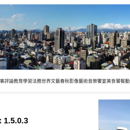
事評論
教育學習
法務世界
文藝春秋
影像藝術
音樂饗宴
美食饕餮
動
1.5.0.3