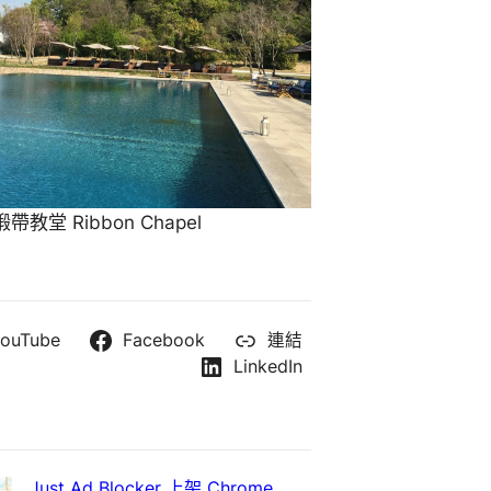
教堂 Ribbon Chapel
ouTube
Facebook
連結
LinkedIn
Just Ad Blocker 上架 Chrome