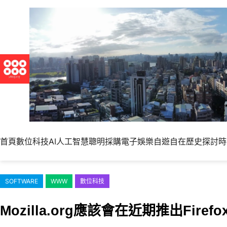
跳
至
主
要
內
容
首頁
數位科技
AI人工智慧
聰明採購
電子娛樂
自遊自在
歷史探討
時
SOFTWARE
WWW
數位科技
Mozilla.org應該會在近期推出Firefox 