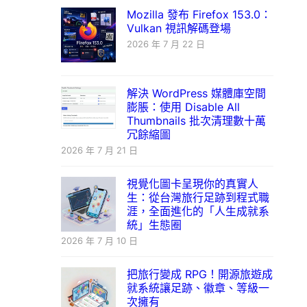
Mozilla 發布 Firefox 153.0：
Vulkan 視訊解碼登場
2026 年 7 月 22 日
解決 WordPress 媒體庫空間
膨脹：使用 Disable All
Thumbnails 批次清理數十萬
冗餘縮圖
2026 年 7 月 21 日
視覺化圖卡呈現你的真實人
生：從台灣旅行足跡到程式職
涯，全面進化的「人生成就系
統」生態圈
2026 年 7 月 10 日
把旅行變成 RPG！開源旅遊成
就系統讓足跡、徽章、等級一
次擁有