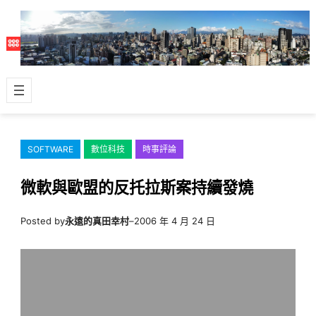
跳
至
主
要
內
容
SOFTWARE
數位科技
時事評論
微軟與歐盟的反托拉斯案持續發燒
Posted by
永遠的真田幸村
–
2006 年 4 月 24 日