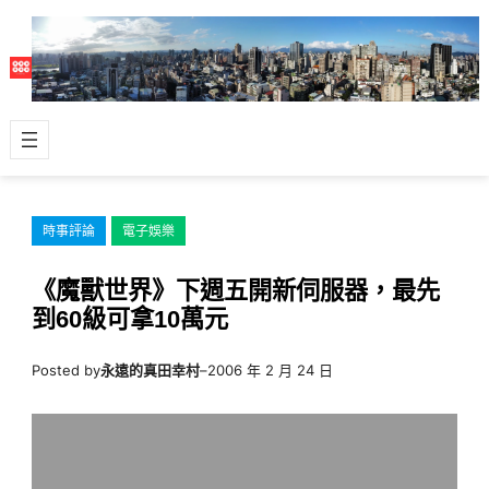
跳
至
主
要
內
容
時事評論
電子娛樂
《魔獸世界》下週五開新伺服器，最先
到60級可拿10萬元
Posted by
永遠的真田幸村
–
2006 年 2 月 24 日