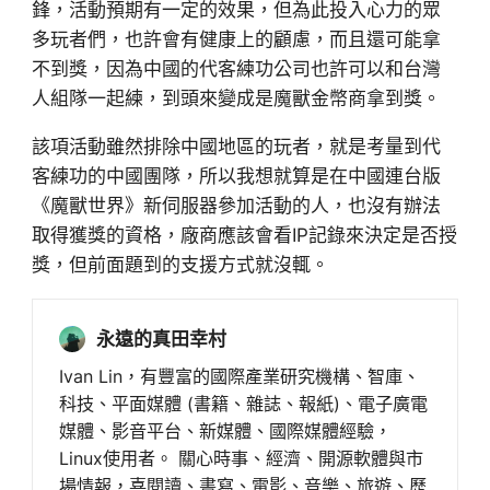
鋒，活動預期有一定的效果，但為此投入心力的眾
多玩者們，也許會有健康上的顧慮，而且還可能拿
不到獎，因為中國的代客練功公司也許可以和台灣
人組隊一起練，到頭來變成是魔獸金幣商拿到獎。
該項活動雖然排除中國地區的玩者，就是考量到代
客練功的中國團隊，所以我想就算是在中國連台版
《魔獸世界》新伺服器參加活動的人，也沒有辦法
取得獲獎的資格，廠商應該會看IP記錄來決定是否授
獎，但前面題到的支援方式就沒輒。
永遠的真田幸村
Ivan Lin，有豐富的國際產業研究機構、智庫、
科技、平面媒體 (書籍、雜誌、報紙)、電子廣電
媒體、影音平台、新媒體、國際媒體經驗，
Linux使用者。 關心時事、經濟、開源軟體與市
場情報，喜閱讀、書寫、電影、音樂、旅遊、歷