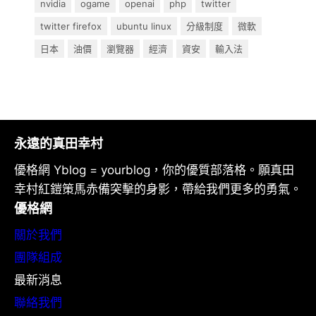
nvidia
ogame
openai
php
twitter
twitter firefox
ubuntu linux
分級制度
微軟
日本
油價
瀏覽器
經濟
資安
輸入法
永遠的真田幸村
優格網 Yblog = yourblog，你的優質部落格。願真田
幸村紅鎧策馬赤備突擊的身影，帶給我們更多的勇氣。
優格網
關於我們
團隊組成
最新消息
聯絡我們