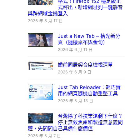
格式！Firefox 152 穩定版正
式釋出，新增網址列一鍵靜音
與跨網域金鑰登入
2026 年 6 月 17 日
Just a New Tab – 拾光新分
頁（隨機桌布與金句）
2026 年 6 月 11 日
婚前同居契合度檢視清單
2026 年 6 月 9 日
Just Tab Reloader：輕巧實
用的網頁隨機自動重整工具
2026 年 5 月 18 日
台灣除了科技業還剩下什麼？
停止無效焦慮和製造無意義問
題，先問問自己具備什麼價值
2026 年 5 月 7 日