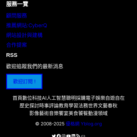
服務一覽
顧問服務
推薦網站:CyberQ
網站設計與建構
合作提案
RSS
歡迎追蹤我們的最新消息
歡迎訂閱 !
首頁
數位科技
AI人工智慧
聰明採購
電子娛樂
自遊自在
歷史探討
時事評論
教育學習
法務世界
文藝春秋
影像藝術
音樂饗宴
美食饕餮
動漫領域
© 2008-2025
優格網 Yblog.org
X
Facebook
Instagram
YouTube
LinkedIn
RSS 資訊提供
連結