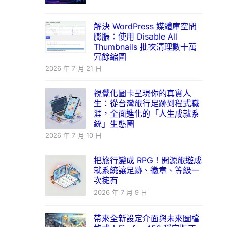
解決 WordPress 媒體庫空間
膨脹：使用 Disable All
Thumbnails 批次清理數十萬
冗餘縮圖
2026 年 7 月 21 日
視覺化圖卡呈現你的真實人
生：從台灣旅行足跡到程式職
涯，全面進化的「人生成就系
統」生態圈
2026 年 7 月 10 日
把旅行變成 RPG！開源旅遊成
就系統讓足跡、徽章、等級一
次擁有
2026 年 7 月 9 日
帶來全新設定介面與未來圖檔