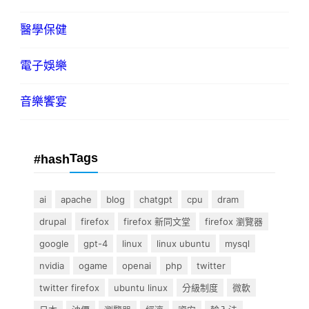
醫學保健
電子娛樂
音樂饗宴
Tags
#hash
ai
apache
blog
chatgpt
cpu
dram
drupal
firefox
firefox 新同文堂
firefox 瀏覽器
google
gpt-4
linux
linux ubuntu
mysql
nvidia
ogame
openai
php
twitter
twitter firefox
ubuntu linux
分級制度
微軟