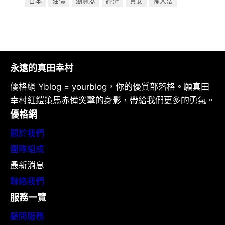
日本
油價
瀏覽器
經濟
資安
輸入法
永遠的真田幸村
優格網 Yblog = yourblog，你的優質部落格。願真田
幸村紅鎧策馬赤備突擊的身影，帶給我們更多的勇氣。
優格網
關於我們
團隊組成
最新消息
聯絡我們
服務一覽
顧問服務