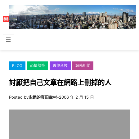
跳
至
主
要
內
容
BLOG
心情隨筆
數位科技
站務相關
討厭把自己文章在網路上刪掉的人
Posted by
永遠的真田幸村
–
2006 年 2 月 15 日