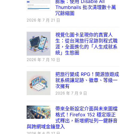
膨脹：使用 Disable All
Thumbnails 批次清理數十萬
冗餘縮圖
2026 年 7 月 21 日
視覺化圖卡呈現你的真實人
生：從台灣旅行足跡到程式職
涯，全面進化的「人生成就系
統」生態圈
2026 年 7 月 10 日
把旅行變成 RPG！開源旅遊成
就系統讓足跡、徽章、等級一
次擁有
2026 年 7 月 9 日
帶來全新設定介面與未來圖檔
格式！Firefox 152 穩定版正
式釋出，新增網址列一鍵靜音
與跨網域金鑰登入
2026 年 6 月 17 日