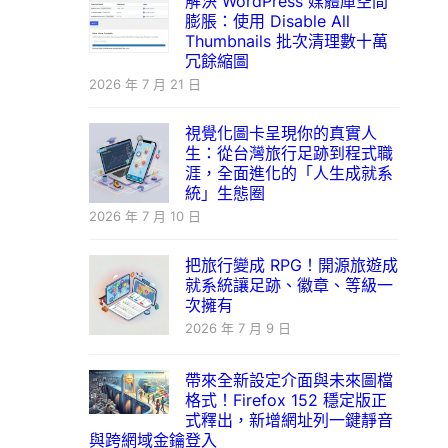
解決 WordPress 媒體庫空間
膨脹：使用 Disable All
Thumbnails 批次清理數十萬
冗餘縮圖
2026 年 7 月 21 日
視覺化圖卡呈現你的真實人
生：從台灣旅行足跡到程式職
涯，全面進化的「人生成就系
統」生態圈
2026 年 7 月 10 日
把旅行變成 RPG！開源旅遊成
就系統讓足跡、徽章、等級一
次擁有
2026 年 7 月 9 日
帶來全新設定介面與未來圖檔
格式！Firefox 152 穩定版正
式釋出，新增網址列一鍵靜音
與跨網域金鑰登入