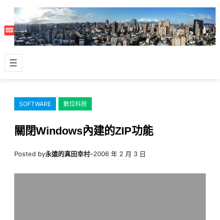
跳
至
主
要
內
容
SOFTWARE
數位科技
關閉Windows內建的ZIP功能
Posted by
永遠的真田幸村
–
2006 年 2 月 3 日