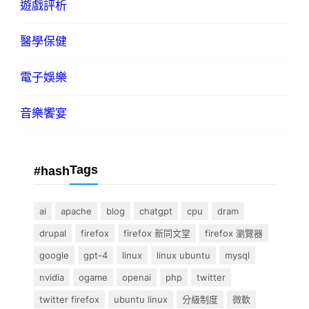
遊戲評析
醫學保健
電子娛樂
音樂饗宴
Tags
#hash
ai
apache
blog
chatgpt
cpu
dram
drupal
firefox
firefox 新同文堂
firefox 瀏覽器
google
gpt-4
linux
linux ubuntu
mysql
nvidia
ogame
openai
php
twitter
twitter firefox
ubuntu linux
分級制度
微軟