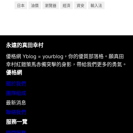
日本
油價
瀏覽器
經濟
資安
輸入法
永遠的真田幸村
優格網 Yblog = yourblog，你的優質部落格。願真田
幸村紅鎧策馬赤備突擊的身影，帶給我們更多的勇氣。
優格網
關於我們
團隊組成
最新消息
聯絡我們
服務一覽
顧問服務