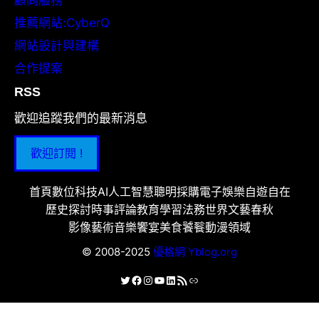
推薦網站:CyberQ
網站設計與建構
合作提案
RSS
歡迎追蹤我們的最新消息
歡迎訂閱 !
首頁
數位科技
AI人工智慧
聰明採購
電子娛樂
自遊自在
歷史探討
時事評論
教育學習
法務世界
文藝春秋
影像藝術
音樂饗宴
美食饕餮
動漫領域
© 2008-2025
優格網 Yblog.org
X
Facebook
Instagram
YouTube
LinkedIn
RSS 資訊提供
連結