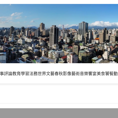
事評論
教育學習
法務世界
文藝春秋
影像藝術
音樂饗宴
美食饕餮
動
以UTF-8為準