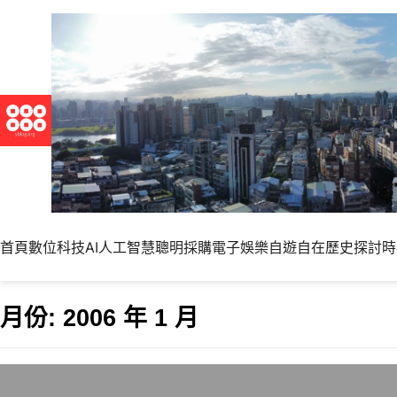
首頁
數位科技
AI人工智慧
聰明採購
電子娛樂
自遊自在
歷史探討
時
月份:
2006 年 1 月
讓Mysql資料庫編碼