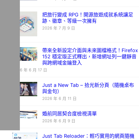
把旅行變成 RPG！開源旅遊成就系統讓足
跡、徽章、等級一次擁有
2026 年 7 月 9 日
帶來全新設定介面與未來圖檔格式！Firefox
152 穩定版正式釋出，新增網址列一鍵靜音
與跨網域金鑰登入
2026 年 6 月 17 日
Just a New Tab – 拾光新分頁（隨機桌布
與金句）
2026 年 6 月 11 日
婚前同居契合度檢視清單
2026 年 6 月 9 日
Just Tab Reloader：輕巧實用的網頁隨機