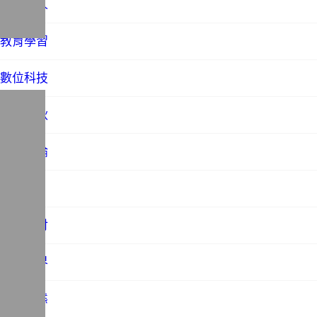
才子佳人
教育學習
數位科技
文藝春秋
時事評論
未分類
歷史探討
法務世界
社會百態