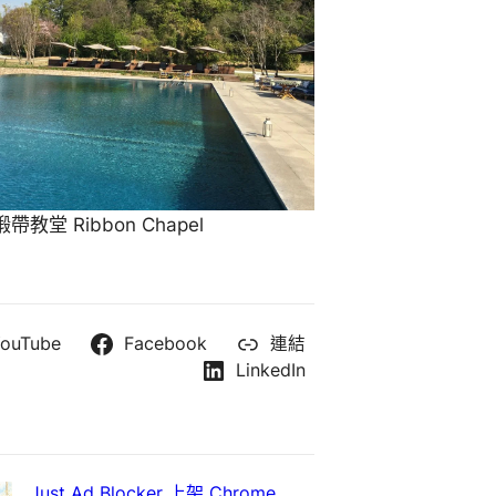
教堂 Ribbon Chapel
ouTube
Facebook
連結
LinkedIn
Just Ad Blocker 上架 Chrome