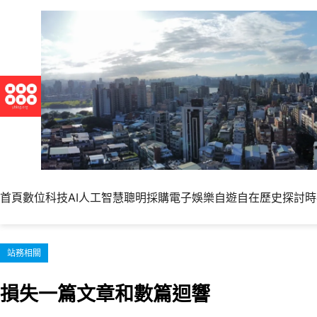
跳
至
主
要
內
容
首頁
數位科技
AI人工智慧
聰明採購
電子娛樂
自遊自在
歷史探討
時
站務相關
損失一篇文章和數篇迴響