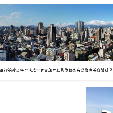
事評論
教育學習
法務世界
文藝春秋
影像藝術
音樂饗宴
美食饕餮
動