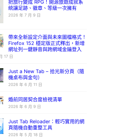
把旅行變成 RPG！開源旅遊成就系
統讓足跡、徽章、等級一次擁有
2026 年 7 月 9 日
帶來全新設定介面與未來圖檔格式！
Firefox 152 穩定版正式釋出，新增
網址列一鍵靜音與跨網域金鑰登入
月 17 日
Just a New Tab – 拾光新分頁（隨
機桌布與金句）
2026 年 6 月 11 日
婚前同居契合度檢視清單
2026 年 6 月 9 日
Just Tab Reloader：輕巧實用的網
頁隨機自動重整工具
2026 年 5 月 18 日