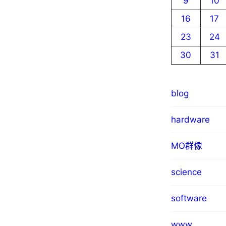
9
10
16
17
23
24
30
31
blog
hardware
MO群像
science
software
www