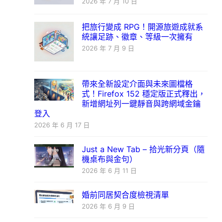
2026 年 7 月 10 日
把旅行變成 RPG！開源旅遊成就系
統讓足跡、徽章、等級一次擁有
2026 年 7 月 9 日
帶來全新設定介面與未來圖檔格
式！Firefox 152 穩定版正式釋出，
新增網址列一鍵靜音與跨網域金鑰
登入
2026 年 6 月 17 日
Just a New Tab – 拾光新分頁（隨
機桌布與金句）
2026 年 6 月 11 日
婚前同居契合度檢視清單
2026 年 6 月 9 日