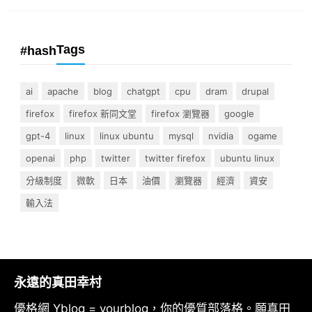
Tags
#hash
ai
apache
blog
chatgpt
cpu
dram
drupal
firefox
firefox 新同文堂
firefox 瀏覽器
google
gpt-4
linux
linux ubuntu
mysql
nvidia
ogame
openai
php
twitter
twitter firefox
ubuntu linux
分級制度
微軟
日本
油價
瀏覽器
經濟
資安
輸入法
永遠的真田幸村
優格網 Yblog = yourblog，你的優質部落格。願真田