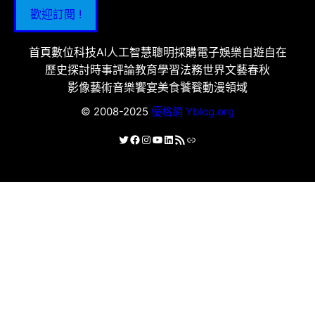
歡迎訂閱 !
首頁
數位科技
AI人工智慧
聰明採購
電子娛樂
自遊自在
歷史探討
時事評論
教育學習
法務世界
文藝春秋
影像藝術
音樂饗宴
美食饕餮
動漫領域
© 2008-2025
優格網 Yblog.org
X
Facebook
Instagram
YouTube
LinkedIn
RSS 資訊提供
連結