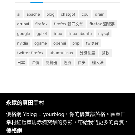
ai
apache
blog
chatgpt
cpu
dram
drupal
firefox
firefox 新同文堂
firefox 瀏覽器
google
gpt-4
linux
linux ubuntu
mysql
nvidia
ogame
openai
php
twitter
twitter firefox
ubuntu linux
分級制度
微軟
日本
油價
瀏覽器
經濟
資安
輸入法
永遠的真田幸村
優格網 Yblog = yourblog，你的優質部落格。願真田
幸村紅鎧策馬赤備突擊的身影，帶給我們更多的勇氣。
優格網