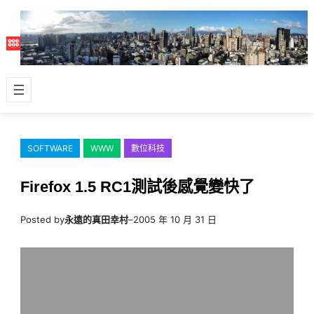
跳
至
主
要
內
容
SOFTWARE
WWW
數位科技
Firefox 1.5 RC1測試後感覺變快了
Posted by
永遠的真田幸村
–
2005 年 10 月 31 日