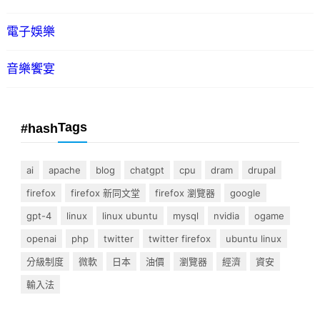
電子娛樂
音樂饗宴
Tags
#hash
ai
apache
blog
chatgpt
cpu
dram
drupal
firefox
firefox 新同文堂
firefox 瀏覽器
google
gpt-4
linux
linux ubuntu
mysql
nvidia
ogame
openai
php
twitter
twitter firefox
ubuntu linux
分級制度
微軟
日本
油價
瀏覽器
經濟
資安
輸入法