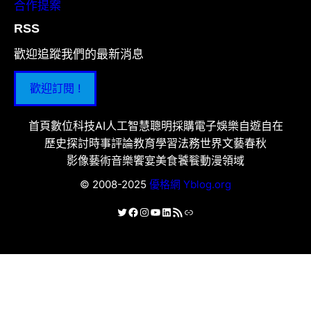
合作提案
RSS
歡迎追蹤我們的最新消息
歡迎訂閱 !
首頁
數位科技
AI人工智慧
聰明採購
電子娛樂
自遊自在
歷史探討
時事評論
教育學習
法務世界
文藝春秋
影像藝術
音樂饗宴
美食饕餮
動漫領域
© 2008-2025
優格網 Yblog.org
X
Facebook
Instagram
YouTube
LinkedIn
RSS 資訊提供
連結