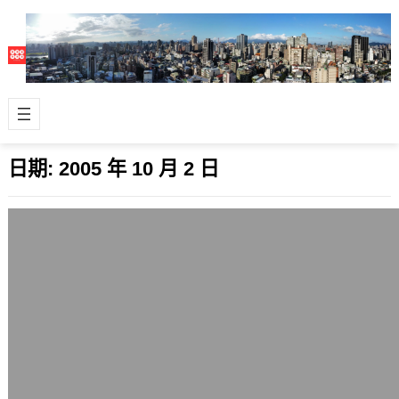
日期:
2005 年 10 月 2 日
A wonderful date
2005 年 10 月 2 日
Recently, I often recall some special
memories about us…