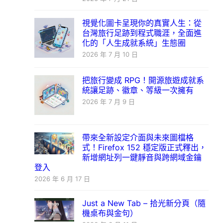
視覺化圖卡呈現你的真實人生：從
台灣旅行足跡到程式職涯，全面進
化的「人生成就系統」生態圈
2026 年 7 月 10 日
把旅行變成 RPG！開源旅遊成就系
統讓足跡、徽章、等級一次擁有
2026 年 7 月 9 日
帶來全新設定介面與未來圖檔格
式！Firefox 152 穩定版正式釋出，
新增網址列一鍵靜音與跨網域金鑰
登入
2026 年 6 月 17 日
Just a New Tab – 拾光新分頁（隨
機桌布與金句）