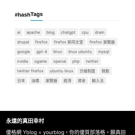
Tags
#hash
ai
apache
blog
chatgpt
cpu
dram
drupal
firefox
firefox 新同文堂
firefox 瀏覽器
google
gpt-4
linux
linux ubuntu
mysql
nvidia
ogame
openai
php
twitter
twitter firefox
ubuntu linux
分級制度
微軟
日本
油價
瀏覽器
經濟
資安
輸入法
永遠的真田幸村
優格網 Yblog = yourblog，你的優質部落格。願真田