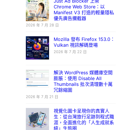
Just Ad Blocker 上架
Chrome Web Store：以
Manifest V3 打造的輕量隱私
優先廣告攔截器
2026 年 7 月 28 日
Mozilla 發布 Firefox 153.0：
Vulkan 視訊解碼登場
2026 年 7 月 22 日
解決 WordPress 媒體庫空間
膨脹：使用 Disable All
Thumbnails 批次清理數十萬
冗餘縮圖
2026 年 7 月 21 日
視覺化圖卡呈現你的真實人
生：從台灣旅行足跡到程式職
涯，全面進化的「人生成就系
統」生態圈