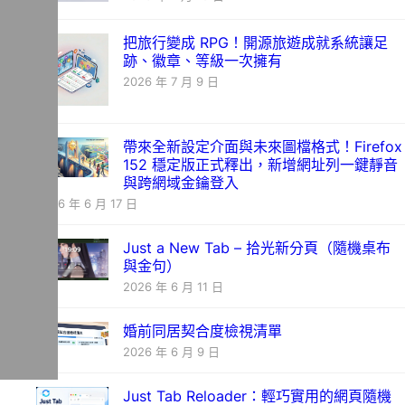
把旅行變成 RPG！開源旅遊成就系統讓足
跡、徽章、等級一次擁有
2026 年 7 月 9 日
帶來全新設定介面與未來圖檔格式！Firefox
152 穩定版正式釋出，新增網址列一鍵靜音
與跨網域金鑰登入
2026 年 6 月 17 日
Just a New Tab – 拾光新分頁（隨機桌布
與金句）
2026 年 6 月 11 日
婚前同居契合度檢視清單
2026 年 6 月 9 日
Just Tab Reloader：輕巧實用的網頁隨機