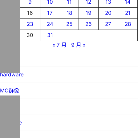
8
9
10
11
12
13
14
15
16
17
18
19
20
21
22
23
24
25
26
27
28
29
30
31
« 7 月
9 月 »
blog
hardware
MO群像
science
software