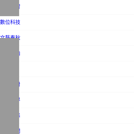
教育學習
數位科技
文藝春秋
時事評論
未分類
歷史探討
法務世界
社會百態
站務相關