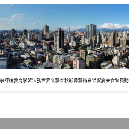
事評論
教育學習
法務世界
文藝春秋
影像藝術
音樂饗宴
美食饕餮
動