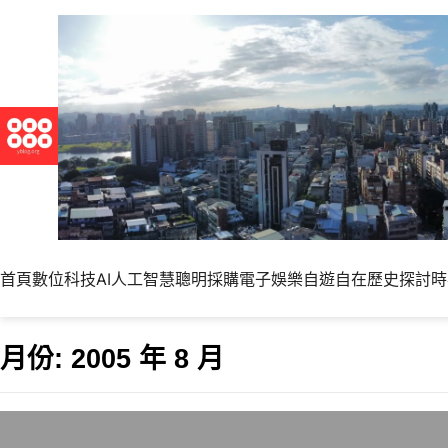
首頁
數位科技
AI人工智慧
聰明採購
電子娛樂
自遊自在
歷史探討
時
月份:
2005 年 8 月
今年第二個颱風假