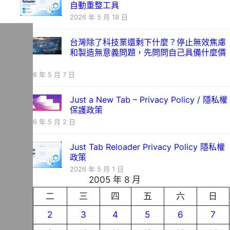
自動重整工具
2026 年 5 月 18 日
台灣除了科技業還剩下什麼？停止無效焦慮
和製造無意義問題，先問問自己具備什麼價
值
2026 年 5 月 7 日
Just a New Tab – Privacy Policy / 隱私權
保護政策
2026 年 5 月 2 日
Just Tab Reloader Privacy Policy 隱私權
政策
2026 年 5 月 1 日
2005 年 8 月
一
二
三
四
五
六
日
1
2
3
4
5
6
7