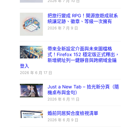
2026 年 7 月 10 日
把旅行變成 RPG！開源旅遊成就系
統讓足跡、徽章、等級一次擁有
2026 年 7 月 9 日
帶來全新設定介面與未來圖檔格
式！Firefox 152 穩定版正式釋出，
新增網址列一鍵靜音與跨網域金鑰
登入
2026 年 6 月 17 日
Just a New Tab – 拾光新分頁（隨
機桌布與金句）
2026 年 6 月 11 日
婚前同居契合度檢視清單
2026 年 6 月 9 日