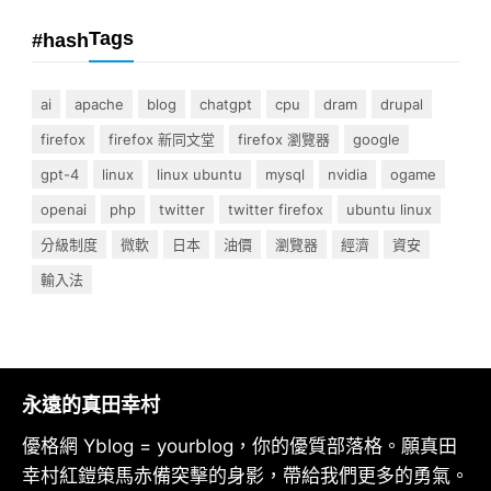
Tags
#hash
ai
apache
blog
chatgpt
cpu
dram
drupal
firefox
firefox 新同文堂
firefox 瀏覽器
google
gpt-4
linux
linux ubuntu
mysql
nvidia
ogame
openai
php
twitter
twitter firefox
ubuntu linux
分級制度
微軟
日本
油價
瀏覽器
經濟
資安
輸入法
永遠的真田幸村
優格網 Yblog = yourblog，你的優質部落格。願真田
幸村紅鎧策馬赤備突擊的身影，帶給我們更多的勇氣。