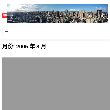
月份:
2005 年 8 月
惡童三部曲初感
2005 年 8 月 23 日
這套多年前的經典小說，在1993年獲
得時報開卷十大好書獎，我不但沒拜讀
過，也幾乎沒有注意到它的存在。 剛好
一個…