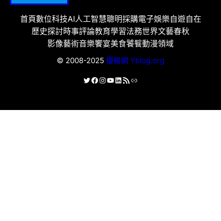
首頁
數位科技
AI人工智慧
聰明採購
電子娛樂
自遊自在
歷史探討
時事評論
教育學習
法務世界
文藝春秋
影像藝術
音樂饗宴
美食饕餮
動漫領域
© 2008-2025
優格網 Yblog.org
X
Facebook
Instagram
YouTube
LinkedIn
RSS 資訊提供
連結