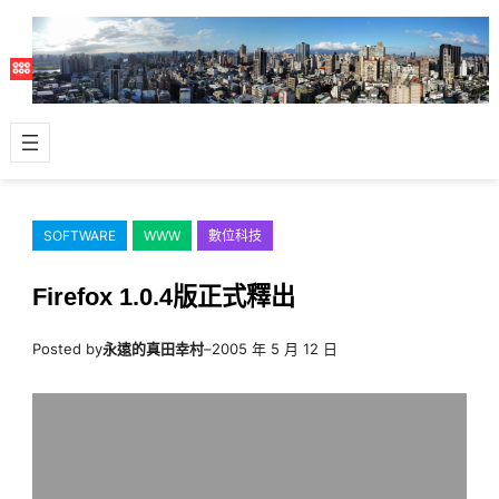
跳
至
主
要
內
容
SOFTWARE
WWW
數位科技
Firefox 1.0.4版正式釋出
Posted by
永遠的真田幸村
–
2005 年 5 月 12 日