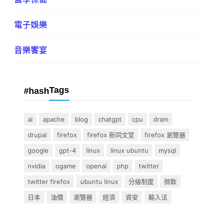
電子娛樂
音樂饗宴
Tags
#hash
ai
apache
blog
chatgpt
cpu
dram
drupal
firefox
firefox 新同文堂
firefox 瀏覽器
google
gpt-4
linux
linux ubuntu
mysql
nvidia
ogame
openai
php
twitter
twitter firefox
ubuntu linux
分級制度
微軟
日本
油價
瀏覽器
經濟
資安
輸入法