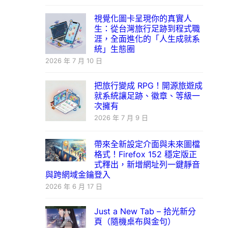
視覺化圖卡呈現你的真實人
生：從台灣旅行足跡到程式職
涯，全面進化的「人生成就系
統」生態圈
2026 年 7 月 10 日
把旅行變成 RPG！開源旅遊成
就系統讓足跡、徽章、等級一
次擁有
2026 年 7 月 9 日
帶來全新設定介面與未來圖檔
格式！Firefox 152 穩定版正
式釋出，新增網址列一鍵靜音
與跨網域金鑰登入
2026 年 6 月 17 日
Just a New Tab – 拾光新分
頁（隨機桌布與金句）