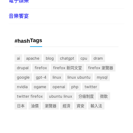
電子娛樂
音樂饗宴
Tags
#hash
ai
apache
blog
chatgpt
cpu
dram
drupal
firefox
firefox 新同文堂
firefox 瀏覽器
google
gpt-4
linux
linux ubuntu
mysql
nvidia
ogame
openai
php
twitter
twitter firefox
ubuntu linux
分級制度
微軟
日本
油價
瀏覽器
經濟
資安
輸入法