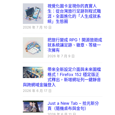
視覺化圖卡呈現你的真實人
生：從台灣旅行足跡到程式職
涯，全面進化的「人生成就系
統」生態圈
2026 年 7 月 10 日
把旅行變成 RPG！開源旅遊成
就系統讓足跡、徽章、等級一
次擁有
2026 年 7 月 9 日
帶來全新設定介面與未來圖檔
格式！Firefox 152 穩定版正
式釋出，新增網址列一鍵靜音
與跨網域金鑰登入
2026 年 6 月 17 日
Just a New Tab – 拾光新分
頁（隨機桌布與金句）
2026 年 6 月 11 日