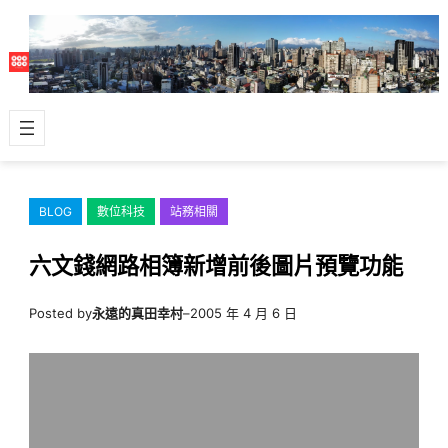
跳
至
主
要
內
容
BLOG
數位科技
站務相關
六文錢網路相簿新增前後圖片預覽功能
Posted by
永遠的真田幸村
–
2005 年 4 月 6 日