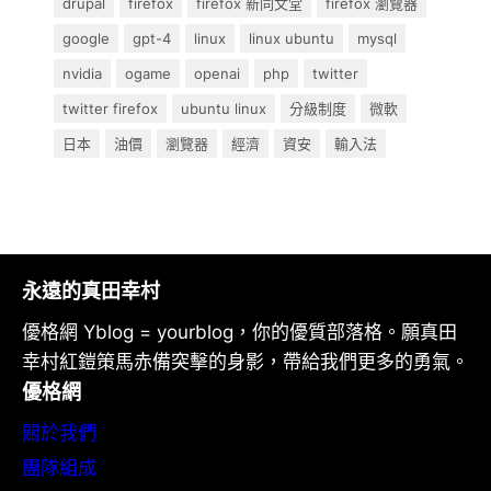
drupal
firefox
firefox 新同文堂
firefox 瀏覽器
google
gpt-4
linux
linux ubuntu
mysql
nvidia
ogame
openai
php
twitter
twitter firefox
ubuntu linux
分級制度
微軟
日本
油價
瀏覽器
經濟
資安
輸入法
永遠的真田幸村
優格網 Yblog = yourblog，你的優質部落格。願真田
幸村紅鎧策馬赤備突擊的身影，帶給我們更多的勇氣。
優格網
關於我們
團隊組成