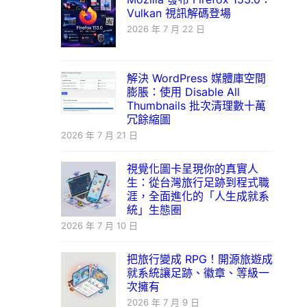
Vulkan 視訊解碼登場
2026 年 7 月 22 日
解決 WordPress 媒體庫空間
膨脹：使用 Disable All
Thumbnails 批次清理數十萬
冗餘縮圖
2026 年 7 月 21 日
視覺化圖卡呈現你的真實人
生：從台灣旅行足跡到程式職
涯，全面進化的「人生成就系
統」生態圈
2026 年 7 月 10 日
把旅行變成 RPG！開源旅遊成
就系統讓足跡、徽章、等級一
次擁有
2026 年 7 月 9 日