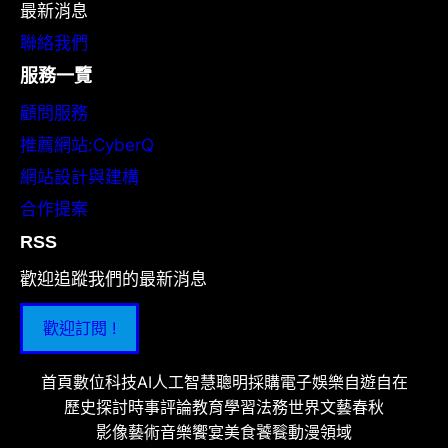
最新消息
聯絡我們
服務一覽
顧問服務
推薦網站:CyberQ
網站設計與建構
合作提案
RSS
歡迎追蹤我們的最新消息
歡迎訂閱 !
首頁
數位科技
AI人工智慧
聰明採購
電子娛樂
自遊自在
歷史探討
時事評論
教育學習
法務世界
文藝春秋
影像藝術
音樂饗宴
美食饕餮
動漫領域