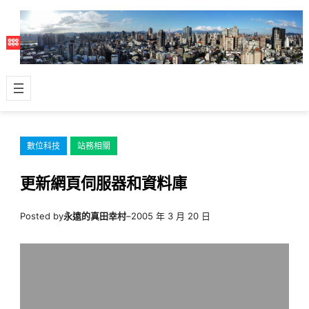
跳
至
主
要
內
容
數位科技
站務相關
更新網頁伺服器和資料庫
Posted by
永遠的真田幸村
–
2005 年 3 月 20 日