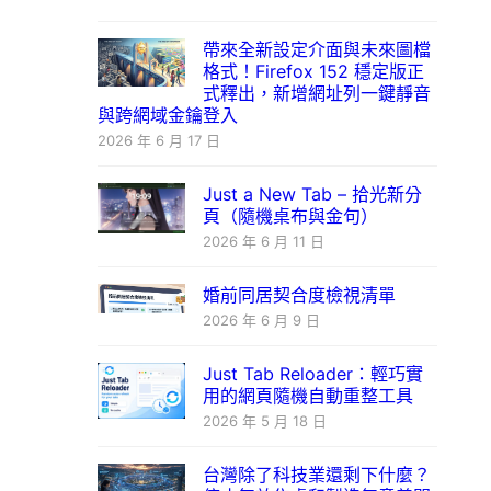
帶來全新設定介面與未來圖檔
格式！Firefox 152 穩定版正
式釋出，新增網址列一鍵靜音
與跨網域金鑰登入
2026 年 6 月 17 日
Just a New Tab – 拾光新分
頁（隨機桌布與金句）
2026 年 6 月 11 日
婚前同居契合度檢視清單
2026 年 6 月 9 日
Just Tab Reloader：輕巧實
用的網頁隨機自動重整工具
2026 年 5 月 18 日
台灣除了科技業還剩下什麼？