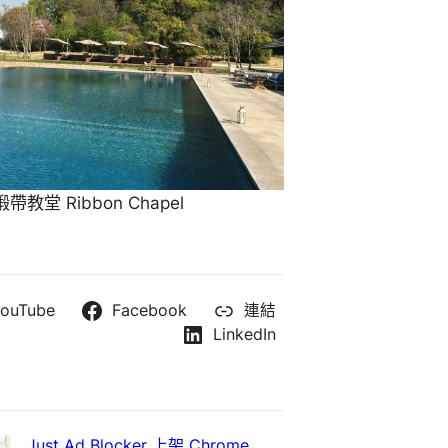
教堂 Ribbon Chapel
ouTube
Facebook
連結
LinkedIn
Just Ad Blocker 上架 Chrome