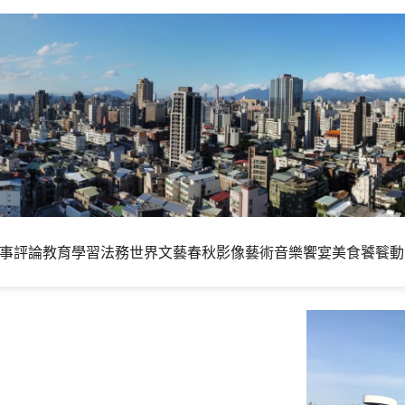
事評論
教育學習
法務世界
文藝春秋
影像藝術
音樂饗宴
美食饕餮
動