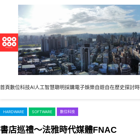
跳
至
主
要
內
容
首頁
數位科技
AI人工智慧
聰明採購
電子娛樂
自遊自在
歷史探討
時
HARDWARE
SOFTWARE
數位科技
書店巡禮～法雅時代媒體FNAC