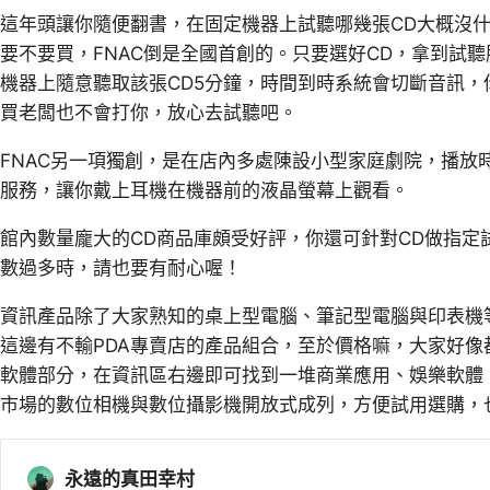
這年頭讓你隨便翻書，在固定機器上試聽哪幾張CD大概沒什
要不要買，FNAC倒是全國首創的。只要選好CD，拿到試
機器上隨意聽取該張CD5分鐘，時間到時系統會切斷音訊
買老闆也不會打你，放心去試聽吧。
FNAC另一項獨創，是在店內多處陳設小型家庭劇院，播放
服務，讓你戴上耳機在機器前的液晶螢幕上觀看。
館內數量龐大的CD商品庫頗受好評，你還可針對CD做指定
數過多時，請也要有耐心喔！
資訊產品除了大家熟知的桌上型電腦、筆記型電腦與印表機
這邊有不輸PDA專賣店的產品組合，至於價格嘛，大家好像
軟體部分，在資訊區右邊即可找到一堆商業應用、娛樂軟體
市場的數位相機與數位攝影機開放式成列，方便試用選購，
永遠的真田幸村