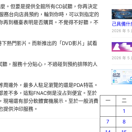
麼。但要是提供全館所有CD試聽，你再決定
聽服務台向店員預約，輪到你時，可以到指定的
，你再到櫃臺表明是否購買。不覺得不好聽，不
己具備什
2026 年 5 
時下熱門影片。而新推出的「DVD影片」試看
2026 年 5 
試聽，服務十分貼心，不過碰到預約排隊的人
等周邊外，最多人駐足瀏覽的還是PDA特區。
都差不多，這點FNAC倒是沒占到便宜。至於
一
二
，現場還有部分軟體實機展示。至於一般消費
也提供沖印服務。
1
7
8