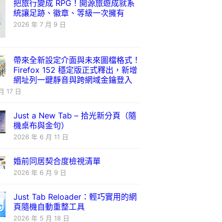
把旅行變成 RPG！開源旅遊成就系
統讓足跡、徽章、等級一次擁有
2026 年 7 月 9 日
帶來全新設定介面與未來圖檔格式！
Firefox 152 穩定版正式釋出，新增
網址列一鍵靜音與跨網域金鑰登入
月 17 日
Just a New Tab – 拾光新分頁（隨
機桌布與金句）
2026 年 6 月 11 日
婚前同居契合度檢視清單
2026 年 6 月 9 日
Just Tab Reloader：輕巧實用的網
頁隨機自動重整工具
2026 年 5 月 18 日