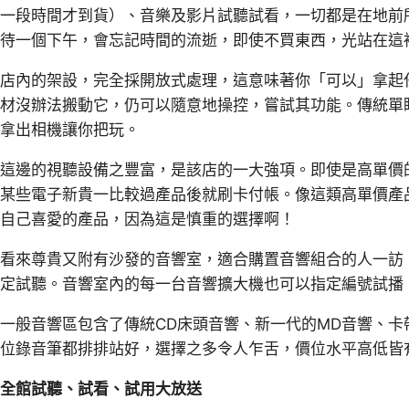
一段時間才到貨）、音樂及影片試聽試看，一切都是在地前
待一個下午，會忘記時間的流逝，即使不買東西，光站在這
店內的架設，完全採開放式處理，這意味著你「可以」拿起
材沒辦法搬動它，仍可以隨意地操控，嘗試其功能。傳統單
拿出相機讓你把玩。
這邊的視聽設備之豐富，是該店的一大強項。即使是高單價的
某些電子新貴一比較過產品後就刷卡付帳。像這類高單價產品
自己喜愛的產品，因為這是慎重的選擇啊！
看來尊貴又附有沙發的音響室，適合購置音響組合的人一訪
定試聽。音響室內的每一台音響擴大機也可以指定編號試播，
一般音響區包含了傳統CD床頭音響、新一代的MD音響、卡
位錄音筆都排排站好，選擇之多令人乍舌，價位水平高低皆
全館試聽、試看、試用大放送