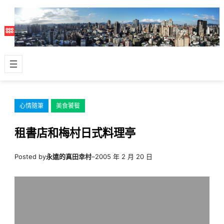
跳
至
主
要
內
容
心情隨筆
美食饕餮
租書店和梅村日式料理亭
Posted by
永遠的真田幸村
–
2005 年 2 月 20 日