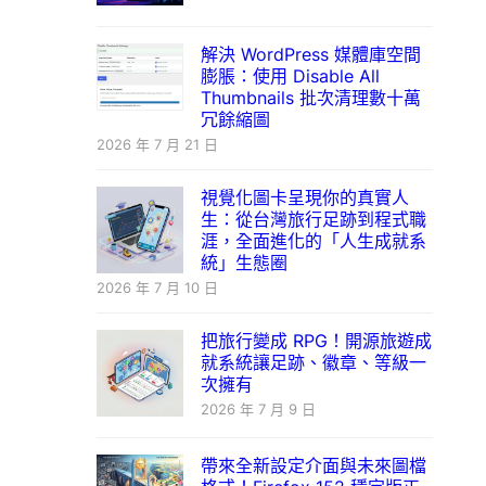
解決 WordPress 媒體庫空間
膨脹：使用 Disable All
Thumbnails 批次清理數十萬
冗餘縮圖
2026 年 7 月 21 日
視覺化圖卡呈現你的真實人
生：從台灣旅行足跡到程式職
涯，全面進化的「人生成就系
統」生態圈
2026 年 7 月 10 日
把旅行變成 RPG！開源旅遊成
就系統讓足跡、徽章、等級一
次擁有
2026 年 7 月 9 日
帶來全新設定介面與未來圖檔