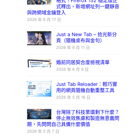
格式！Firefox 152 穩定版正
式釋出，新增網址列一鍵靜音
與跨網域金鑰登入
2026 年 6 月 17 日
Just a New Tab – 拾光新分
頁（隨機桌布與金句）
2026 年 6 月 11 日
婚前同居契合度檢視清單
2026 年 6 月 9 日
Just Tab Reloader：輕巧實
用的網頁隨機自動重整工具
2026 年 5 月 18 日
台灣除了科技業還剩下什麼？
停止無效焦慮和製造無意義問
題，先問問自己具備什麼價值
2026 年 5 月 7 日