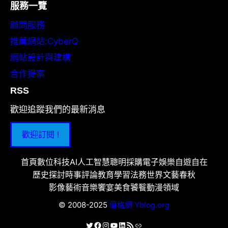
服務一覽
顧問服務
推薦網站:CyberQ
網站設計與建構
合作提案
RSS
歡迎追蹤我們的最新消息
歡迎訂閱 !
首頁
數位科技
AI人工智慧
聰明採購
電子娛樂
自遊自在
歷史探討
時事評論
教育學習
法務世界
文藝春秋
影像藝術
音樂饗宴
美食饕餮
動漫領域
© 2008-2025
優格網 Yblog.org
X
Facebook
Instagram
YouTube
LinkedIn
RSS 資訊提供
連結