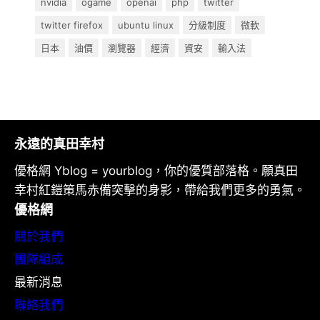
nvidia
ogame
openai
php
twitter
twitter firefox
ubuntu linux
分級制度
微軟
日本
油價
瀏覽器
經濟
資安
輸入法
永遠的真田幸村
優格網 Yblog = yourblog，你的優質部落格。願真田
幸村紅鎧策馬赤備突擊的身影，帶給我們更多的勇氣。
優格網
關於我們
團隊組成
最新消息
聯絡我們