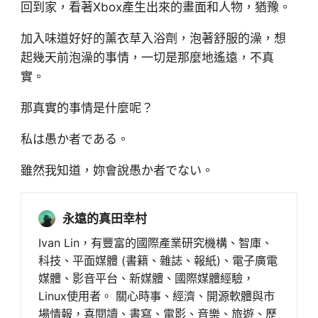
回到家，看著Xbox產生出來的畫面和人物，猶豫。
加入味道好好的薰衣草入浴劑，泡著舒服的澡，想
起幾天前泡澡的事情，一切是那麼地遙遠，不真
實。
那真實的事情是什麼呢？
私は愚か者である。
雖然我知道，妳會說愚か者でない。
永遠的真田幸村
Ivan Lin，有豐富的國際產業研究機構、智庫、
科技、平面媒體 (書籍、雜誌、報紙)、電子廣電
媒體、影音平台、新媒體、國際媒體經驗，
Linux使用者。 關心時事、經濟、開源軟體與市
場情報，喜閱讀、書寫、電影、音樂、旅遊、歷