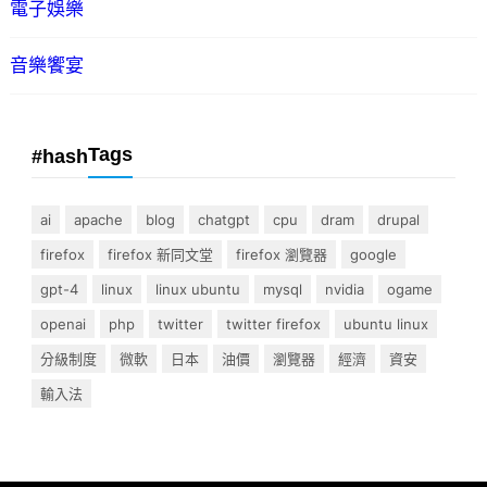
電子娛樂
音樂饗宴
Tags
#hash
ai
apache
blog
chatgpt
cpu
dram
drupal
firefox
firefox 新同文堂
firefox 瀏覽器
google
gpt-4
linux
linux ubuntu
mysql
nvidia
ogame
openai
php
twitter
twitter firefox
ubuntu linux
分級制度
微軟
日本
油價
瀏覽器
經濟
資安
輸入法