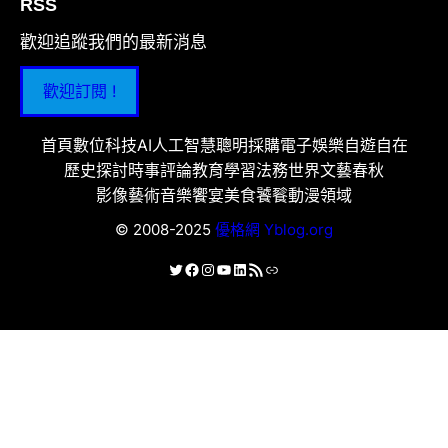
RSS
歡迎追蹤我們的最新消息
歡迎訂閱 !
首頁
數位科技
AI人工智慧
聰明採購
電子娛樂
自遊自在
歷史探討
時事評論
教育學習
法務世界
文藝春秋
影像藝術
音樂饗宴
美食饕餮
動漫領域
© 2008-2025
優格網 Yblog.org
X
Facebook
Instagram
YouTube
LinkedIn
RSS 資訊提供
連結