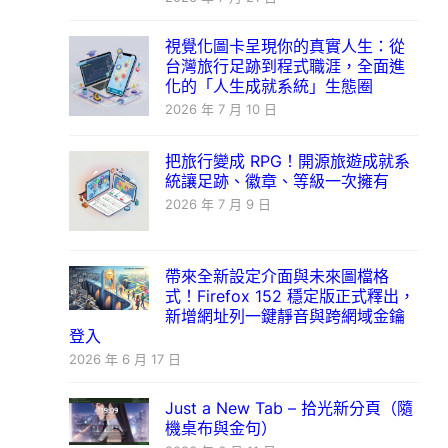
視覺化圖卡呈現你的真實人生：從
台灣旅行足跡到程式職涯，全面進
化的「人生成就系統」生態圈
2026 年 7 月 10 日
把旅行變成 RPG！開源旅遊成就系
統讓足跡、徽章、等級一次擁有
2026 年 7 月 9 日
帶來全新設定介面與未來圖檔格
式！Firefox 152 穩定版正式釋出，
新增網址列一鍵靜音與跨網域金鑰
登入
2026 年 6 月 17 日
Just a New Tab – 拾光新分頁（隨
機桌布與金句）