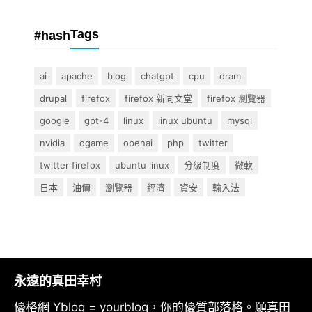
Tags
#hash
ai
apache
blog
chatgpt
cpu
dram
drupal
firefox
firefox 新同文堂
firefox 瀏覽器
google
gpt-4
linux
linux ubuntu
mysql
nvidia
ogame
openai
php
twitter
twitter firefox
ubuntu linux
分級制度
微軟
日本
油價
瀏覽器
經濟
資安
輸入法
永遠的真田幸村
優格網 Yblog = yourblog，你的優質部落格。願真田