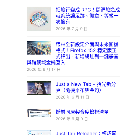
把旅行變成 RPG！開源旅遊成
就系統讓足跡、徽章、等級一
次擁有
2026 年 7 月 9 日
帶來全新設定介面與未來圖檔
格式！Firefox 152 穩定版正
式釋出，新增網址列一鍵靜音
與跨網域金鑰登入
2026 年 6 月 17 日
Just a New Tab – 拾光新分
頁（隨機桌布與金句）
2026 年 6 月 11 日
婚前同居契合度檢視清單
2026 年 6 月 9 日
Just Tab Reloader：輕巧實