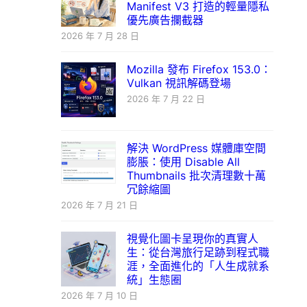
Manifest V3 打造的輕量隱私
優先廣告攔截器
2026 年 7 月 28 日
Mozilla 發布 Firefox 153.0：
Vulkan 視訊解碼登場
2026 年 7 月 22 日
解決 WordPress 媒體庫空間
膨脹：使用 Disable All
Thumbnails 批次清理數十萬
冗餘縮圖
2026 年 7 月 21 日
視覺化圖卡呈現你的真實人
生：從台灣旅行足跡到程式職
涯，全面進化的「人生成就系
統」生態圈
2026 年 7 月 10 日