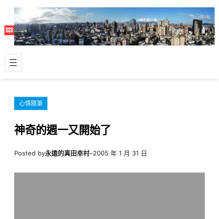
跳
至
主
要
內
容
心情隨筆
神奇的週一又開始了
Posted by
永遠的真田幸村
–
2005 年 1 月 31 日