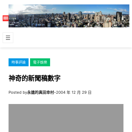
跳
至
主
要
內
容
時事評論
電子娛樂
神奇的新聞稿數字
Posted by
永遠的真田幸村
–
2004 年 12 月 29 日