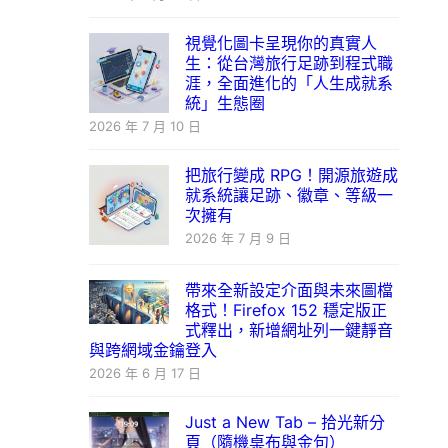
視覺化圖卡呈現你的真實人
生：從台灣旅行足跡到程式職
涯，全面進化的「人生成就系
統」生態圈
2026 年 7 月 10 日
把旅行變成 RPG！開源旅遊成
就系統讓足跡、徽章、等級一
次擁有
2026 年 7 月 9 日
帶來全新設定介面與未來圖檔
格式！Firefox 152 穩定版正
式釋出，新增網址列一鍵靜音
與跨網域金鑰登入
2026 年 6 月 17 日
Just a New Tab – 拾光新分
頁（隨機桌布與金句）