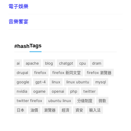
電子娛樂
音樂饗宴
Tags
#hash
ai
apache
blog
chatgpt
cpu
dram
drupal
firefox
firefox 新同文堂
firefox 瀏覽器
google
gpt-4
linux
linux ubuntu
mysql
nvidia
ogame
openai
php
twitter
twitter firefox
ubuntu linux
分級制度
微軟
日本
油價
瀏覽器
經濟
資安
輸入法