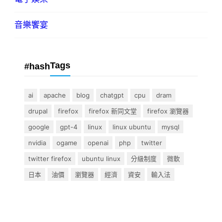
音樂饗宴
Tags
#hash
ai
apache
blog
chatgpt
cpu
dram
drupal
firefox
firefox 新同文堂
firefox 瀏覽器
google
gpt-4
linux
linux ubuntu
mysql
nvidia
ogame
openai
php
twitter
twitter firefox
ubuntu linux
分級制度
微軟
日本
油價
瀏覽器
經濟
資安
輸入法