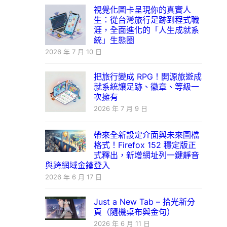
視覺化圖卡呈現你的真實人
生：從台灣旅行足跡到程式職
涯，全面進化的「人生成就系
統」生態圈
2026 年 7 月 10 日
把旅行變成 RPG！開源旅遊成
就系統讓足跡、徽章、等級一
次擁有
2026 年 7 月 9 日
帶來全新設定介面與未來圖檔
格式！Firefox 152 穩定版正
式釋出，新增網址列一鍵靜音
與跨網域金鑰登入
2026 年 6 月 17 日
Just a New Tab – 拾光新分
頁（隨機桌布與金句）
2026 年 6 月 11 日