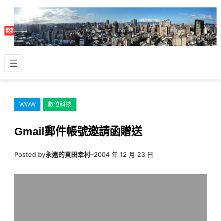
跳
至
主
要
內
容
WWW
數位科技
Gmail郵件帳號邀請函贈送
Posted by
永遠的真田幸村
–
2004 年 12 月 23 日