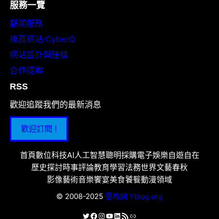
服務一覽
顧問服務
推薦網站:CyberQ
網站設計與建構
合作提案
RSS
歡迎追蹤我們的最新消息
歡迎訂閱 !
首頁
數位科技
AI人工智慧
聰明採購
電子娛樂
自遊自在
歷史探討
時事評論
教育學習
法務世界
文藝春秋
影像藝術
音樂饗宴
美食饕餮
動漫領域
© 2008-2025
優格網 Yblog.org
X
Facebook
Instagram
YouTube
LinkedIn
RSS 資訊提供
連結