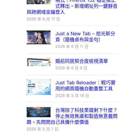
格式！Firefox 152 穩定版正
式釋出，新增網址列一鍵靜音
與跨網域金鑰登入
2026 年 6 月 17 日
Just a New Tab – 拾光新分
頁（隨機桌布與金句）
2026 年 6 月 11 日
婚前同居契合度檢視清單
2026 年 6 月 9 日
Just Tab Reloader：輕巧實
用的網頁隨機自動重整工具
2026 年 5 月 18 日
台灣除了科技業還剩下什麼？
停止無效焦慮和製造無意義問
題，先問問自己具備什麼價值
2026 年 5 月 7 日