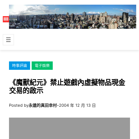
跳
至
主
要
內
容
時事評論
電子娛樂
《魔獸紀元》禁止遊戲內虛擬物品現金
交易的啟示
Posted by
永遠的真田幸村
–
2004 年 12 月 13 日