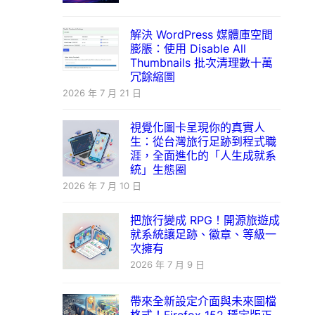
解決 WordPress 媒體庫空間
膨脹：使用 Disable All
Thumbnails 批次清理數十萬
冗餘縮圖
2026 年 7 月 21 日
視覺化圖卡呈現你的真實人
生：從台灣旅行足跡到程式職
涯，全面進化的「人生成就系
統」生態圈
2026 年 7 月 10 日
把旅行變成 RPG！開源旅遊成
就系統讓足跡、徽章、等級一
次擁有
2026 年 7 月 9 日
帶來全新設定介面與未來圖檔