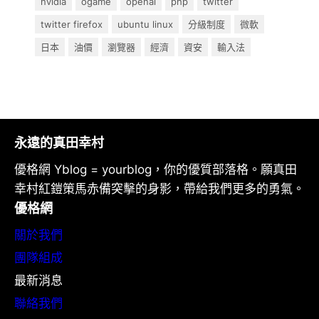
nvidia
ogame
openai
php
twitter
twitter firefox
ubuntu linux
分級制度
微軟
日本
油價
瀏覽器
經濟
資安
輸入法
永遠的真田幸村
優格網 Yblog = yourblog，你的優質部落格。願真田
幸村紅鎧策馬赤備突擊的身影，帶給我們更多的勇氣。
優格網
關於我們
團隊組成
最新消息
聯絡我們