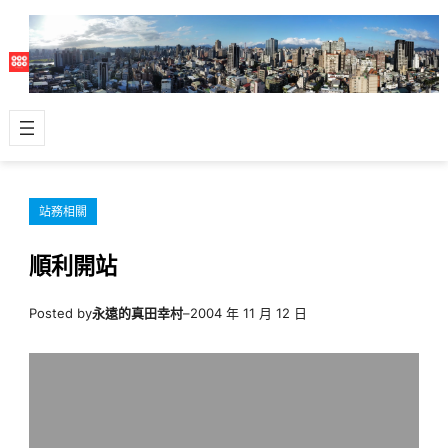
跳
至
主
要
內
容
站務相關
順利開站
Posted by
永遠的真田幸村
–
2004 年 11 月 12 日