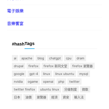
電子娛樂
音樂饗宴
Tags
#hash
ai
apache
blog
chatgpt
cpu
dram
drupal
firefox
firefox 新同文堂
firefox 瀏覽器
google
gpt-4
linux
linux ubuntu
mysql
nvidia
ogame
openai
php
twitter
twitter firefox
ubuntu linux
分級制度
微軟
日本
油價
瀏覽器
經濟
資安
輸入法