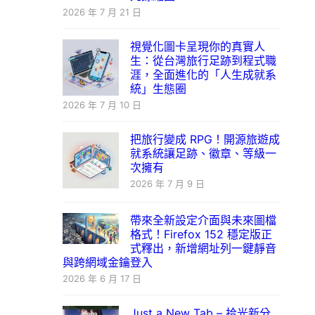
2026 年 7 月 21 日
視覺化圖卡呈現你的真實人
生：從台灣旅行足跡到程式職
涯，全面進化的「人生成就系
統」生態圈
2026 年 7 月 10 日
把旅行變成 RPG！開源旅遊成
就系統讓足跡、徽章、等級一
次擁有
2026 年 7 月 9 日
帶來全新設定介面與未來圖檔
格式！Firefox 152 穩定版正
式釋出，新增網址列一鍵靜音
與跨網域金鑰登入
2026 年 6 月 17 日
Just a New Tab – 拾光新分