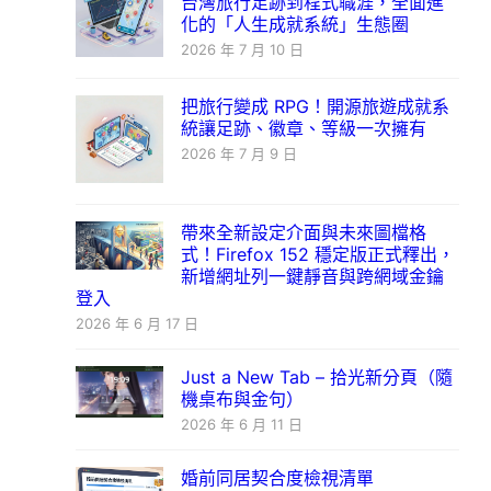
台灣旅行足跡到程式職涯，全面進
化的「人生成就系統」生態圈
2026 年 7 月 10 日
把旅行變成 RPG！開源旅遊成就系
統讓足跡、徽章、等級一次擁有
2026 年 7 月 9 日
帶來全新設定介面與未來圖檔格
式！Firefox 152 穩定版正式釋出，
新增網址列一鍵靜音與跨網域金鑰
登入
2026 年 6 月 17 日
Just a New Tab – 拾光新分頁（隨
機桌布與金句）
2026 年 6 月 11 日
婚前同居契合度檢視清單