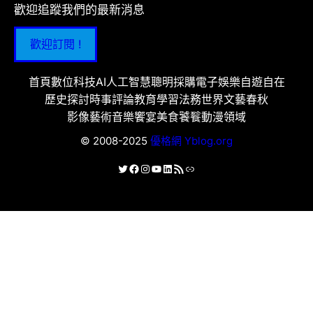
歡迎追蹤我們的最新消息
歡迎訂閱 !
首頁
數位科技
AI人工智慧
聰明採購
電子娛樂
自遊自在
歷史探討
時事評論
教育學習
法務世界
文藝春秋
影像藝術
音樂饗宴
美食饕餮
動漫領域
© 2008-2025
優格網 Yblog.org
X
Facebook
Instagram
YouTube
LinkedIn
RSS 資訊提供
連結