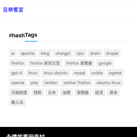
音樂饗宴
Tags
#hash
ai
apache
blog
chatgpt
cpu
dram
drupal
firefox
firefox 新同文堂
firefox 瀏覽器
google
gpt-4
linux
linux ubuntu
mysql
nvidia
ogame
openai
php
twitter
twitter firefox
ubuntu linux
分級制度
微軟
日本
油價
瀏覽器
經濟
資安
輸入法