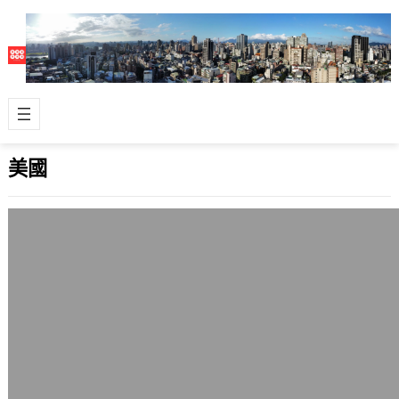
美國
Santa Monica第三街道徒步區的電動車
Segway
2009 年 8 月 30 日
雖然很早以前就看過且試駕過Segway
個人電動車，不過看到它實際在公眾空
間中正式使用倒還是第一次。 這是在
LA…