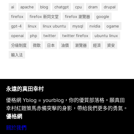
ai
apache
blog
chatgpt
cpu
dram
drupal
firefox
firefox 新同文堂
firefox 瀏覽器
google
gpt-4
linux
linux ubuntu
mysql
nvidia
ogame
openai
php
twitter
twitter firefox
ubuntu linux
分級制度
微軟
日本
油價
瀏覽器
經濟
資安
輸入法
永遠的真田幸村
優格網 Yblog = yourblog，你的優質部落格。願真田
幸村紅鎧策馬赤備突擊的身影，帶給我們更多的勇氣。
優格網
關於我們