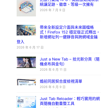
統讓足跡、徽章、等級一次擁有
2026 年 7 月 9 日
帶來全新設定介面與未來圖檔格
式！Firefox 152 穩定版正式釋出，
新增網址列一鍵靜音與跨網域金鑰
登入
2026 年 6 月 17 日
Just a New Tab – 拾光新分頁（隨
機桌布與金句）
2026 年 6 月 11 日
婚前同居契合度檢視清單
2026 年 6 月 9 日
Just Tab Reloader：輕巧實用的網
頁隨機自動重整工具