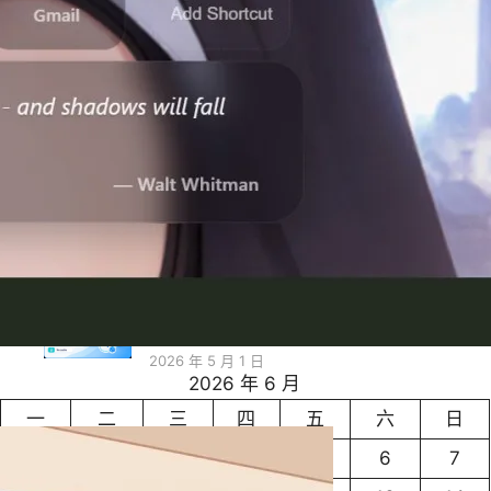
自動重整工具
2026 年 5 月 18 日
台灣除了科技業還剩下什麼？停止無效焦慮
和製造無意義問題，先問問自己具備什麼價
值
2026 年 5 月 7 日
Just a New Tab – Privacy Policy / 隱私權
保護政策
2026 年 5 月 2 日
Just Tab Reloader Privacy Policy 隱私權
政策
2026 年 5 月 1 日
2026 年 6 月
一
二
三
四
五
六
日
1
2
3
4
5
6
7