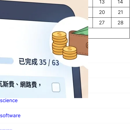
8
9
10
11
12
13
14
15
16
17
18
19
20
21
22
23
24
25
26
27
28
29
30
« 5 月
7 月 »
blog
hardware
MO群像
science
software