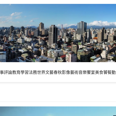
事評論
教育學習
法務世界
文藝春秋
影像藝術
音樂饗宴
美食饕餮
動
來圖檔格式！Firefox 152 穩定版正式釋