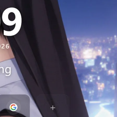
把旅行變成 RPG！開源旅遊成就系統讓足
跡、徽章、等級一次擁有
2026 年 7 月 9 日
帶來全新設定介面與未來圖檔格式！Firefox
152 穩定版正式釋出，新增網址列一鍵靜音
與跨網域金鑰登入
2026 年 6 月 17 日
Just a New Tab – 拾光新分頁（隨機桌布
與金句）
2026 年 6 月 11 日
婚前同居契合度檢視清單
2026 年 6 月 9 日
Just Tab Reloader：輕巧實用的網頁隨機