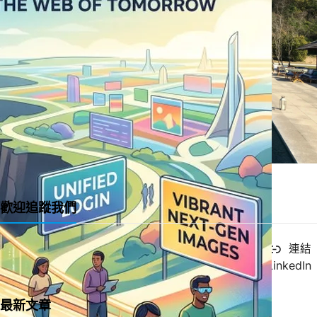
一直很喜歡的緞帶教堂 Ribbon Chapel
歡迎追蹤我們
X
YouTube
Facebook
連結
Instagram
LinkedIn
最新文章