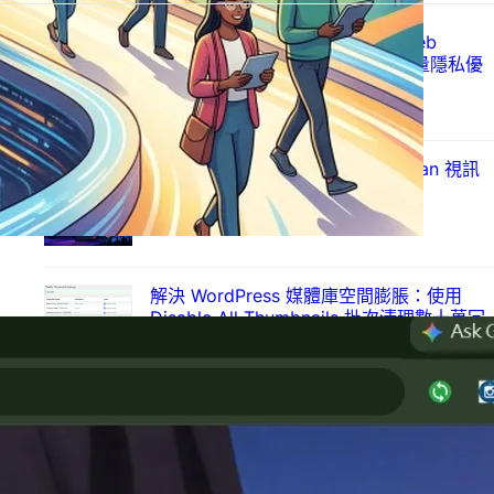
Just Ad Blocker 上架 Chrome Web
Store：以 Manifest V3 打造的輕量隱私優
先廣告攔截器
2026 年 7 月 28 日
Mozilla 發布 Firefox 153.0：Vulkan 視訊
解碼登場
2026 年 7 月 22 日
解決 WordPress 媒體庫空間膨脹：使用
Disable All Thumbnails 批次清理數十萬冗
餘縮圖
2026 年 7 月 21 日
視覺化圖卡呈現你的真實人生：從台灣旅行
足跡到程式職涯，全面進化的「人生成就系
統」生態圈
2026 年 7 月 10 日