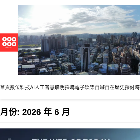
首頁
數位科技
AI人工智慧
聰明採購
電子娛樂
自遊自在
歷史探討
時
月份:
2026 年 6 月
帶來全新設定介面與未