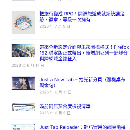
把旅行變成 RPG！開源旅遊成就系統讓足
跡、徽章、等級一次擁有
2026 年 7 月 9 日
帶來全新設定介面與未來圖檔格式！Firefox
152 穩定版正式釋出，新增網址列一鍵靜音
與跨網域金鑰登入
2026 年 6 月 17 日
Just a New Tab – 拾光新分頁（隨機桌布
與金句）
2026 年 6 月 11 日
婚前同居契合度檢視清單
2026 年 6 月 9 日
Just Tab Reloader：輕巧實用的網頁隨機