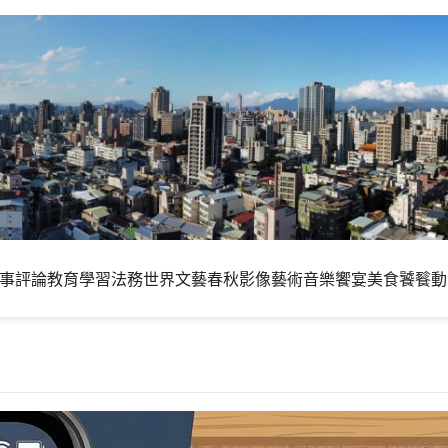
事評論
教育學習
法務世界
文藝春秋
影像藝術
音樂饗宴
美食饕餮
動
神奇的長輩會是怎樣的情形呢?