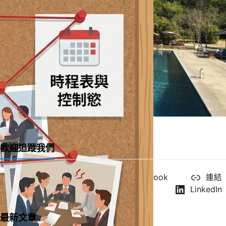
一直很喜歡的緞帶教堂 Ribbon Chapel
歡迎追蹤我們
X
YouTube
Facebook
連結
Instagram
LinkedIn
最新文章