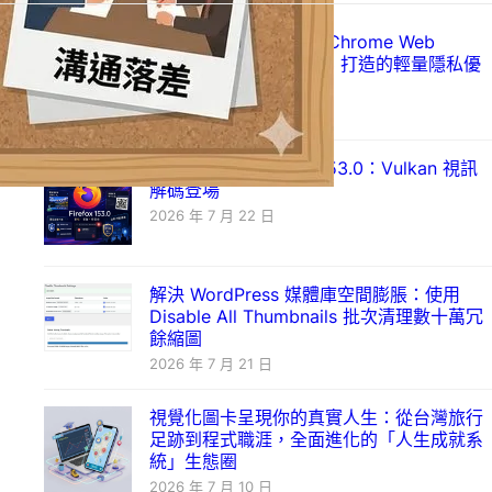
Just Ad Blocker 上架 Chrome Web
Store：以 Manifest V3 打造的輕量隱私優
先廣告攔截器
2026 年 7 月 28 日
Mozilla 發布 Firefox 153.0：Vulkan 視訊
解碼登場
2026 年 7 月 22 日
解決 WordPress 媒體庫空間膨脹：使用
Disable All Thumbnails 批次清理數十萬冗
餘縮圖
2026 年 7 月 21 日
視覺化圖卡呈現你的真實人生：從台灣旅行
足跡到程式職涯，全面進化的「人生成就系
統」生態圈
2026 年 7 月 10 日