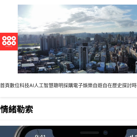
首頁
數位科技
AI人工智慧
聰明採購
電子娛樂
自遊自在
歷史探討
時
情緒勒索
分組報告如果碰到