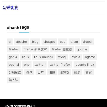
音樂饗宴
Tags
#hash
ai
apache
blog
chatgpt
cpu
dram
drupal
firefox
firefox 新同文堂
firefox 瀏覽器
google
gpt-4
linux
linux ubuntu
mysql
nvidia
ogame
openai
php
twitter
twitter firefox
ubuntu linux
分級制度
微軟
日本
油價
瀏覽器
經濟
資安
輸入法