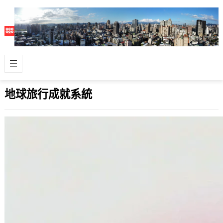
地球旅行成就系統
把旅行變成 RPG！開源旅遊成就系統讓
足跡、徽章、等級一次擁有
2026 年 7 月 9 日
對於熱愛探索世界的旅人來說，記錄自
己的足跡總有一種難以言喻的成就感。
過去我們習慣在紙本地圖上畫圈，或者
在手機內…