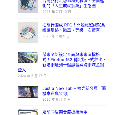
台灣旅行足跡到程式職涯，全面進
化的「人生成就系統」生態圈
2026 年 7 月 10 日
把旅行變成 RPG！開源旅遊成就系
統讓足跡、徽章、等級一次擁有
2026 年 7 月 9 日
帶來全新設定介面與未來圖檔格
式！Firefox 152 穩定版正式釋出，
新增網址列一鍵靜音與跨網域金鑰
登入
2026 年 6 月 17 日
Just a New Tab – 拾光新分頁（隨
機桌布與金句）
2026 年 6 月 11 日
婚前同居契合度檢視清單