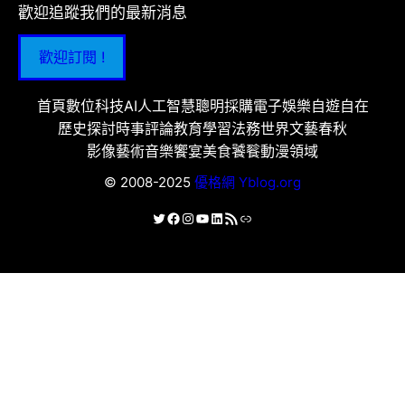
歡迎追蹤我們的最新消息
歡迎訂閱 !
首頁
數位科技
AI人工智慧
聰明採購
電子娛樂
自遊自在
歷史探討
時事評論
教育學習
法務世界
文藝春秋
影像藝術
音樂饗宴
美食饕餮
動漫領域
© 2008-2025
優格網 Yblog.org
X
Facebook
Instagram
YouTube
LinkedIn
RSS 資訊提供
連結