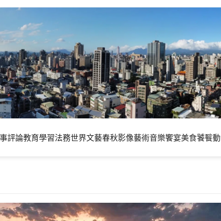
事評論
教育學習
法務世界
文藝春秋
影像藝術
音樂饗宴
美食饕餮
動
剩下什麼？停止無效焦慮和製造無意義問題，