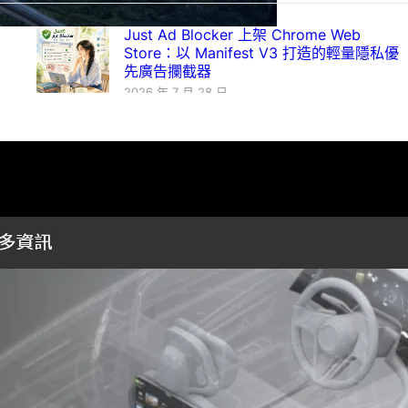
Just Ad Blocker 上架 Chrome Web
Store：以 Manifest V3 打造的輕量隱私優
先廣告攔截器
2026 年 7 月 28 日
Mozilla 發布 Firefox 153.0：Vulkan 視訊
解碼登場
2026 年 7 月 22 日
解決 WordPress 媒體庫空間膨脹：使用
Disable All Thumbnails 批次清理數十萬冗
餘縮圖
2026 年 7 月 21 日
視覺化圖卡呈現你的真實人生：從台灣旅行
足跡到程式職涯，全面進化的「人生成就系
統」生態圈
2026 年 7 月 10 日