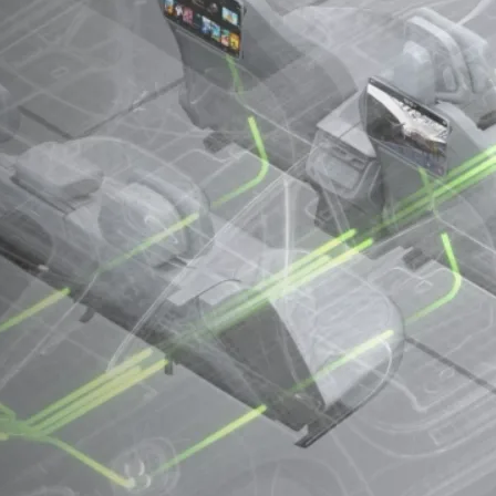
把旅行變成 RPG！開源旅遊成就系統讓足
跡、徽章、等級一次擁有
2026 年 7 月 9 日
帶來全新設定介面與未來圖檔格式！Firefox
152 穩定版正式釋出，新增網址列一鍵靜音
與跨網域金鑰登入
2026 年 6 月 17 日
Just a New Tab – 拾光新分頁（隨機桌布
與金句）
2026 年 6 月 11 日
婚前同居契合度檢視清單
2026 年 6 月 9 日
Just Tab Reloader：輕巧實用的網頁隨機