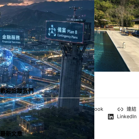
一直很喜歡的緞帶教堂 Ribbon Chapel
歡迎追蹤我們
X
YouTube
Facebook
連結
Instagram
LinkedIn
最新文章