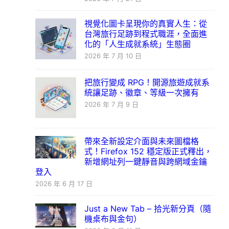
視覺化圖卡呈現你的真實人生：從
台灣旅行足跡到程式職涯，全面進
化的「人生成就系統」生態圈
2026 年 7 月 10 日
把旅行變成 RPG！開源旅遊成就系
統讓足跡、徽章、等級一次擁有
2026 年 7 月 9 日
帶來全新設定介面與未來圖檔格
式！Firefox 152 穩定版正式釋出，
新增網址列一鍵靜音與跨網域金鑰
登入
2026 年 6 月 17 日
Just a New Tab – 拾光新分頁（隨
機桌布與金句）