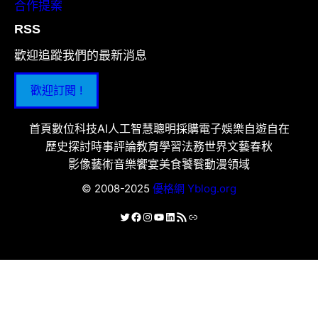
合作提案
RSS
歡迎追蹤我們的最新消息
歡迎訂閱 !
首頁
數位科技
AI人工智慧
聰明採購
電子娛樂
自遊自在
歷史探討
時事評論
教育學習
法務世界
文藝春秋
影像藝術
音樂饗宴
美食饕餮
動漫領域
© 2008-2025
優格網 Yblog.org
X
Facebook
Instagram
YouTube
LinkedIn
RSS 資訊提供
連結