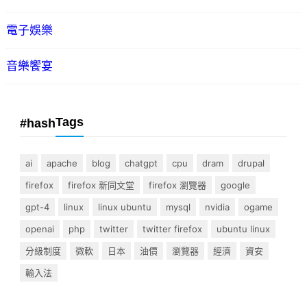
電子娛樂
音樂饗宴
Tags
#hash
ai
apache
blog
chatgpt
cpu
dram
drupal
firefox
firefox 新同文堂
firefox 瀏覽器
google
gpt-4
linux
linux ubuntu
mysql
nvidia
ogame
openai
php
twitter
twitter firefox
ubuntu linux
分級制度
微軟
日本
油價
瀏覽器
經濟
資安
輸入法