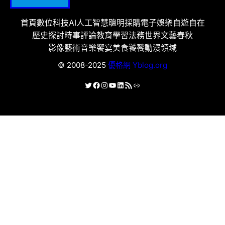
首頁
數位科技
AI人工智慧
聰明採購
電子娛樂
自遊自在
歷史探討
時事評論
教育學習
法務世界
文藝春秋
影像藝術
音樂饗宴
美食饕餮
動漫領域
© 2008-2025
優格網 Yblog.org
X
Facebook
Instagram
YouTube
LinkedIn
RSS 資訊提供
連結