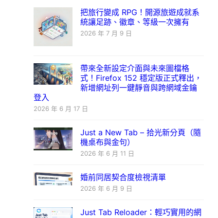
把旅行變成 RPG！開源旅遊成就系
統讓足跡、徽章、等級一次擁有
2026 年 7 月 9 日
帶來全新設定介面與未來圖檔格
式！Firefox 152 穩定版正式釋出，
新增網址列一鍵靜音與跨網域金鑰
登入
2026 年 6 月 17 日
Just a New Tab – 拾光新分頁（隨
機桌布與金句）
2026 年 6 月 11 日
婚前同居契合度檢視清單
2026 年 6 月 9 日
Just Tab Reloader：輕巧實用的網