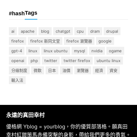
Tags
#hash
ai
apache
blog
chatgpt
cpu
dram
drupal
firefox
firefox 新同文堂
firefox 瀏覽器
google
gpt-4
linux
linux ubuntu
mysql
nvidia
ogame
openai
php
twitter
twitter firefox
ubuntu linux
分級制度
微軟
日本
油價
瀏覽器
經濟
資安
輸入法
永遠的真田幸村
優格網 Yblog = yourblog，你的優質部落格。願真田
幸村紅鎧策馬赤備突擊的身影，帶給我們更多的勇氣。