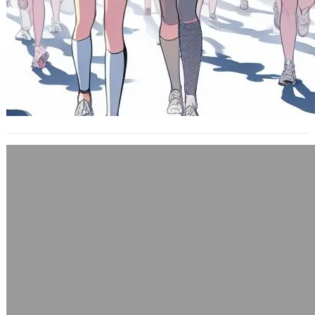
某科技廠商用旗下女員工當代言天使請婚
紗名攝製作的月曆
2010 年 10 月 31 日
有個廠商很神奇地把旗下的女員工集合
一些起來，找台北的某間婚紗攝影名攝
影師掌鏡，把她們的照片製成2012年月
曆寄…