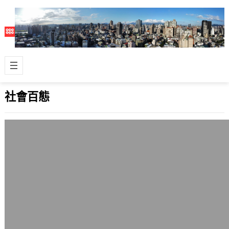
社會百態
黑魔王的名字咒語
2010 年 11 月 30 日
最近看某國網友提到的一件事，他說
道：「昨天飯桌上有一位朋友，談到翻
牆，她表情嚴肅道，他們都不敢翻牆。
我愕然。她…