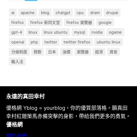
ai
apache
blog
chatgpt
cpu
dram
drupal
firefox
firefox 新同文堂
firefox 瀏覽器
google
gpt-4
linux
linux ubuntu
mysql
nvidia
ogame
openai
php
twitter
twitter firefox
ubuntu linux
分級制度
微軟
日本
油價
瀏覽器
經濟
資安
輸入法
永遠的真田幸村
優格網 Yblog = yourblog，你的優質部落格。願真田
幸村紅鎧策馬赤備突擊的身影，帶給我們更多的勇氣。
優格網
關於我們