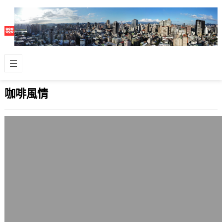
咖啡風情
濃郁的肯亞豆
2006 年 1 月 4 日
雖然這兩天不能喝咖啡，但懷念肯亞豆
濃郁的味道，想像芳郁的氣味在面前圍
繞著。 手邊還有一磅曼特寧、半磅耶加
雪菲，…