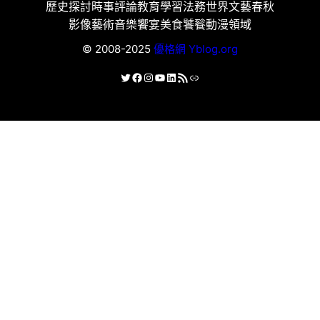
歷史探討
時事評論
教育學習
法務世界
文藝春秋
影像藝術
音樂饗宴
美食饕餮
動漫領域
© 2008-2025
優格網 Yblog.org
X
Facebook
Instagram
YouTube
LinkedIn
RSS 資訊提供
連結