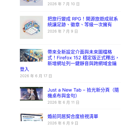
2026 年 7 月 10 日
把旅行變成 RPG！開源旅遊成就系
統讓足跡、徽章、等級一次擁有
2026 年 7 月 9 日
帶來全新設定介面與未來圖檔格
式！Firefox 152 穩定版正式釋出，
新增網址列一鍵靜音與跨網域金鑰
登入
2026 年 6 月 17 日
Just a New Tab – 拾光新分頁（隨
機桌布與金句）
2026 年 6 月 11 日
婚前同居契合度檢視清單
2026 年 6 月 9 日