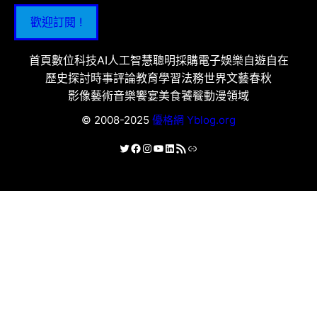
歡迎訂閱 !
首頁
數位科技
AI人工智慧
聰明採購
電子娛樂
自遊自在
歷史探討
時事評論
教育學習
法務世界
文藝春秋
影像藝術
音樂饗宴
美食饕餮
動漫領域
© 2008-2025
優格網 Yblog.org
X
Facebook
Instagram
YouTube
LinkedIn
RSS 資訊提供
連結