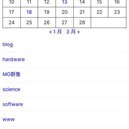
10
11
12
13
14
15
16
17
18
19
20
21
22
23
24
25
26
27
28
« 1 月
3 月 »
blog
hardware
MO群像
science
software
www