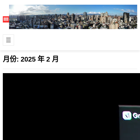
月份:
2025 年 2 月
馬斯克之AI野望：xAI發布 Grok-3 模型革
新 AI 對話體驗
2025 年 2 月 18 日
Tesla 特斯拉創辦人馬斯克旗下的 AI
公司 xAI 推出了最新產品，也就是
#Grok-3 模型，號稱是…