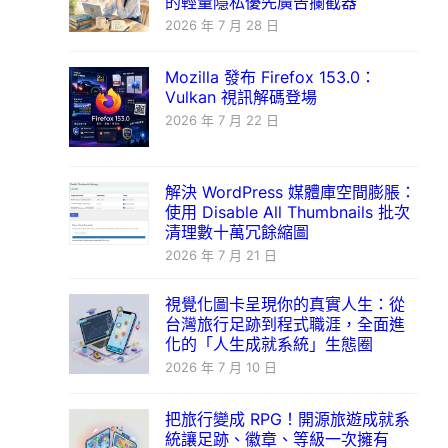
的輕量隱私優先廣告攔截器
2026 年 7 月 28 日
Mozilla 發布 Firefox 153.0：
Vulkan 視訊解碼登場
2026 年 7 月 22 日
解決 WordPress 媒體庫空間膨脹：
使用 Disable All Thumbnails 批次
清理數十萬冗餘縮圖
2026 年 7 月 21 日
視覺化圖卡呈現你的真實人生：從
台灣旅行足跡到程式職涯，全面進
化的「人生成就系統」生態圈
2026 年 7 月 10 日
把旅行變成 RPG！開源旅遊成就系
統讓足跡、徽章、等級一次擁有