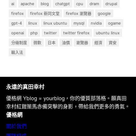
ai
apache
blog
chatgpt
cpu
dram
drupal
firefox
firefox 新同文堂
firefox 瀏覽器
google
gpt-4
linux
linux ubuntu
mysql
nvidia
ogame
openai
php
twitter
twitter firefox
ubuntu linux
分級制度
微軟
日本
油價
瀏覽器
經濟
資安
輸入法
永遠的真田幸村
優格網 Yblog = yourblog，你的優質部落格。願真田
幸村紅鎧策馬赤備突擊的身影，帶給我們更多的勇氣。
優格網
關於我們
團隊組成