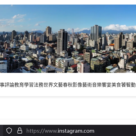
事評論
教育學習
法務世界
文藝春秋
影像藝術
音樂饗宴
美食饕餮
動
Video Downloader 瀏覽器擴充程式外掛 – IG抓圖