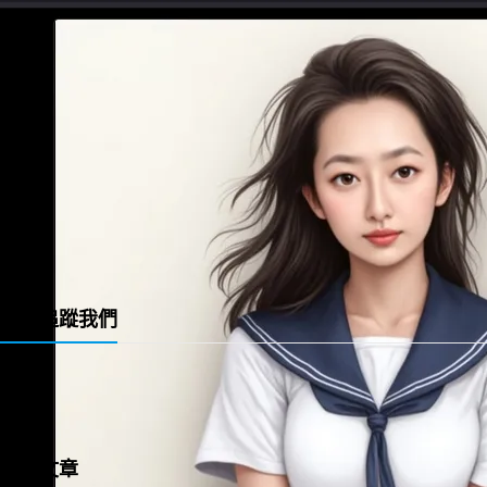
一直很喜歡的緞帶教堂 Ribbon Chapel
歡迎追蹤我們
X
YouTube
Facebook
連結
Instagram
LinkedIn
最新文章