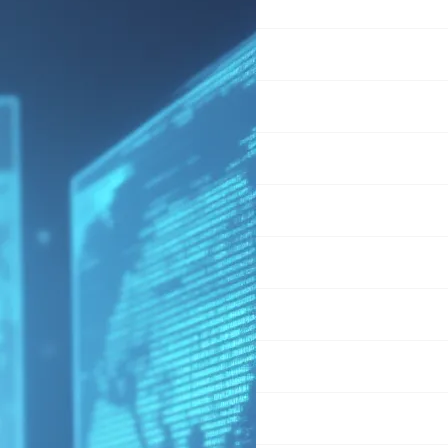
www
人工智慧
動漫領域
咖啡風情
宗教產業
小說幻夢
影像藝術
心情隨筆
才子佳人