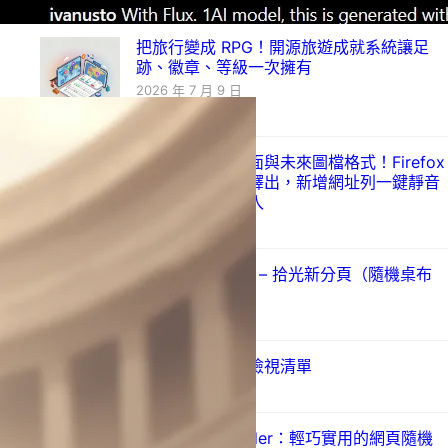
把旅行變成 RPG！開源旅遊成就系統讓足
跡、徽章、等級一次擁有
2026 年 7 月 9 日
帶來全新設定介面與未來圖檔格式！Firefox
152 穩定版正式釋出，新增網址列一鍵靜音
與跨網域金鑰登入
2026 年 6 月 17 日
Just a New Tab – 拾光新分頁（隨機桌布
與金句）
2026 年 6 月 11 日
婚前同居契合度檢視清單
2026 年 6 月 9 日
Just Tab Reloader：輕巧實用的網頁隨機