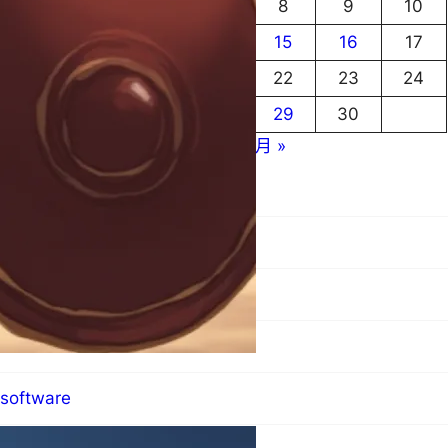
4
5
6
7
8
9
10
11
12
13
14
15
16
17
18
19
20
21
22
23
24
25
26
27
28
29
30
« 10 月
12 月 »
blog
hardware
MO群像
science
software