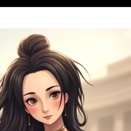
的再延續還是狗尾續貂?
 16 日
onor~~ #神鬼戰士2 無雷心得下收： 第一集當然是比第二集好看，