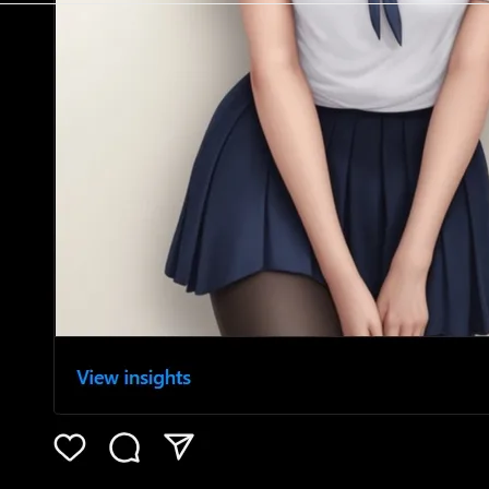
Just Ad Blocker 上架 Chrome Web
Store：以 Manifest V3 打造的輕量隱私優
先廣告攔截器
2026 年 7 月 28 日
Mozilla 發布 Firefox 153.0：Vulkan 視訊
解碼登場
2026 年 7 月 22 日
解決 WordPress 媒體庫空間膨脹：使用
Disable All Thumbnails 批次清理數十萬冗
餘縮圖
2026 年 7 月 21 日
視覺化圖卡呈現你的真實人生：從台灣旅行
足跡到程式職涯，全面進化的「人生成就系
統」生態圈
2026 年 7 月 10 日