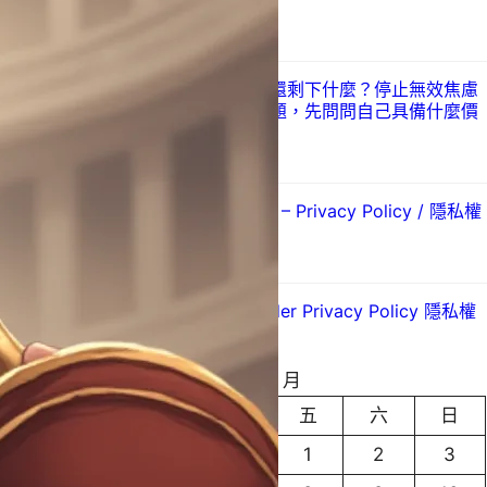
自動重整工具
2026 年 5 月 18 日
台灣除了科技業還剩下什麼？停止無效焦慮
和製造無意義問題，先問問自己具備什麼價
值
2026 年 5 月 7 日
Just a New Tab – Privacy Policy / 隱私權
保護政策
2026 年 5 月 2 日
Just Tab Reloader Privacy Policy 隱私權
政策
2026 年 5 月 1 日
2024 年 11 月
一
二
三
四
五
六
日
1
2
3