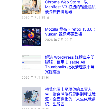
Chrome Web Store：以
Manifest V3 打造的輕量隱私
優先廣告攔截器
2026 年 7 月 28 日
Mozilla 發布 Firefox 153.0：
Vulkan 視訊解碼登場
2026 年 7 月 22 日
解決 WordPress 媒體庫空間
膨脹：使用 Disable All
Thumbnails 批次清理數十萬
冗餘縮圖
2026 年 7 月 21 日
視覺化圖卡呈現你的真實人
生：從台灣旅行足跡到程式職
涯，全面進化的「人生成就系
統」生態圈