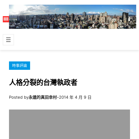
跳
至
主
要
內
容
時事評論
人格分裂的台灣執政者
Posted by
永遠的真田幸村
–
2014 年 4 月 9 日