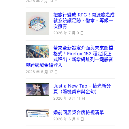
2026 年 7 月 10 日
把旅行變成 RPG！開源旅遊成
就系統讓足跡、徽章、等級一
次擁有
2026 年 7 月 9 日
帶來全新設定介面與未來圖檔
格式！Firefox 152 穩定版正
式釋出，新增網址列一鍵靜音
與跨網域金鑰登入
2026 年 6 月 17 日
Just a New Tab – 拾光新分
頁（隨機桌布與金句）
2026 年 6 月 11 日
婚前同居契合度檢視清單
2026 年 6 月 9 日