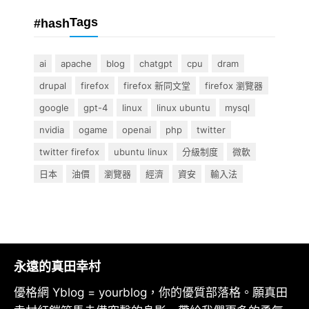
Tags
#hash
ai
apache
blog
chatgpt
cpu
dram
drupal
firefox
firefox 新同文堂
firefox 瀏覽器
google
gpt-4
linux
linux ubuntu
mysql
nvidia
ogame
openai
php
twitter
twitter firefox
ubuntu linux
分級制度
微軟
日本
油價
瀏覽器
經濟
資安
輸入法
永遠的真田幸村
優格網 Yblog = yourblog，你的優質部落格。願真田