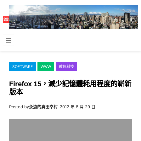
跳
至
主
要
內
容
SOFTWARE
WWW
數位科技
Firefox 15，減少記憶體耗用程度的嶄新
版本
Posted by
永遠的真田幸村
–
2012 年 8 月 29 日