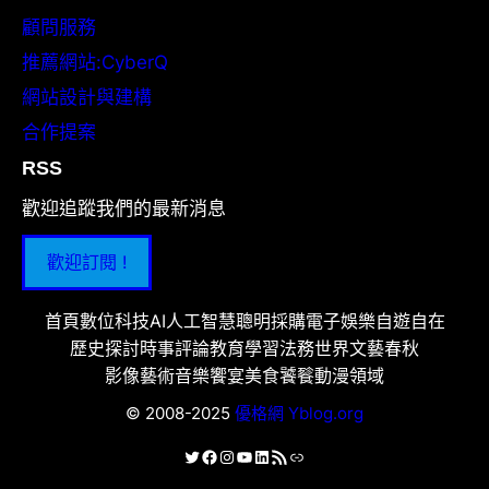
顧問服務
推薦網站:CyberQ
網站設計與建構
合作提案
RSS
歡迎追蹤我們的最新消息
歡迎訂閱 !
首頁
數位科技
AI人工智慧
聰明採購
電子娛樂
自遊自在
歷史探討
時事評論
教育學習
法務世界
文藝春秋
影像藝術
音樂饗宴
美食饕餮
動漫領域
© 2008-2025
優格網 Yblog.org
X
Facebook
Instagram
YouTube
LinkedIn
RSS 資訊提供
連結