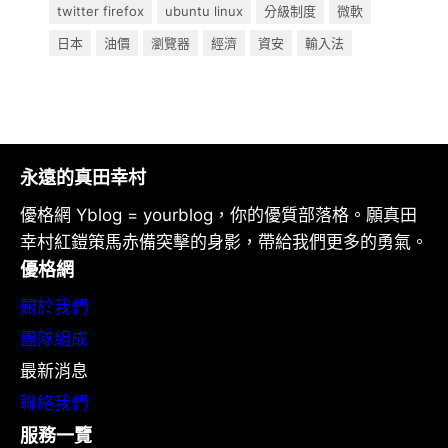
twitter firefox
ubuntu linux
分級制度
微軟
日本
油價
瀏覽器
經濟
資安
輸入法
永遠的真田幸村
優格網 Yblog = yourblog，你的優質部落格。願真田
幸村紅鎧策馬赤備突擊的身影，帶給我們更多的勇氣。
優格網
關於我們
團隊組成
最新消息
聯絡我們
服務一覽