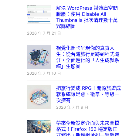
解決 WordPress 媒體庫空間
膨脹：使用 Disable All
Thumbnails 批次清理數十萬
冗餘縮圖
2026 年 7 月 21 日
視覺化圖卡呈現你的真實人
生：從台灣旅行足跡到程式職
涯，全面進化的「人生成就系
統」生態圈
2026 年 7 月 10 日
把旅行變成 RPG！開源旅遊成
就系統讓足跡、徽章、等級一
次擁有
2026 年 7 月 9 日
帶來全新設定介面與未來圖檔
格式！Firefox 152 穩定版正
式釋出，新增網址列一鍵靜音