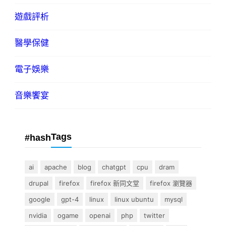
遊戲評析
醫學保健
電子娛樂
音樂饗宴
Tags
#hash
ai
apache
blog
chatgpt
cpu
dram
drupal
firefox
firefox 新同文堂
firefox 瀏覽器
google
gpt-4
linux
linux ubuntu
mysql
nvidia
ogame
openai
php
twitter